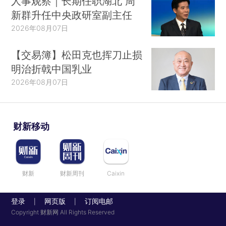
人事观察｜长期任职湖北 周
新群升任中央政研室副主任
2026年08月07日
【交易簿】松田克也挥刀止损
明治折戟中国乳业
2026年08月07日
财新移动
财新
财新周刊
Caixin
登录
网页版
订阅电邮
|
|
Copyright 财新网 All Rights Reserved