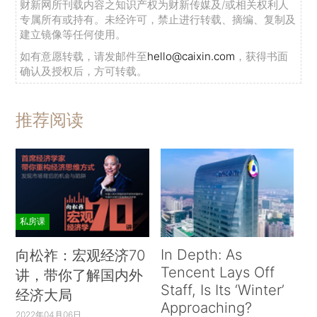
财新网所刊载内容之知识产权为财新传媒及/或相关权利人
专属所有或持有。未经许可，禁止进行转载、摘编、复制及
建立镜像等任何使用。
如有意愿转载，请发邮件至
hello@caixin.com
，获得书面
确认及授权后，方可转载。
推荐阅读
私房课
In Depth: As
向松祚：宏观经济70
Tencent Lays Off
讲，带你了解国内外
Staff, Is Its ‘Winter’
经济大局
Approaching?
2022年04月06日