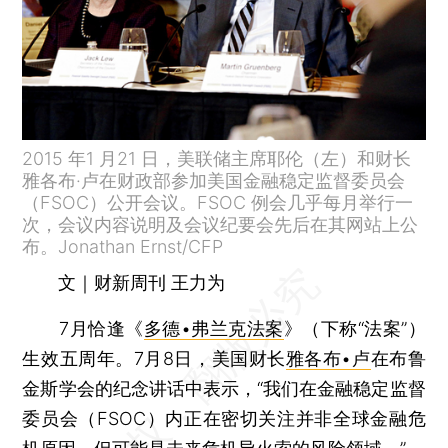
2015 年1 月21 日，美联储主席耶伦（左）和财长
雅各布·卢在财政部参加美国金融稳定监督委员会
（FSOC）公开会议。FSOC 例会几乎每月举行一
次，会议内容说明及会议纪要会先后在其网站上公
布。Jonathan Ernst/CFP
文｜财新周刊 王力为
7月恰逢《
多德•弗兰克法案
》（下称“法案”）
生效五周年。7月8日，美国财长
雅各布•卢
在布鲁
金斯学会的纪念讲话中表示，“我们在金融稳定监督
委员会（FSOC）内正在密切关注并非全球金融危