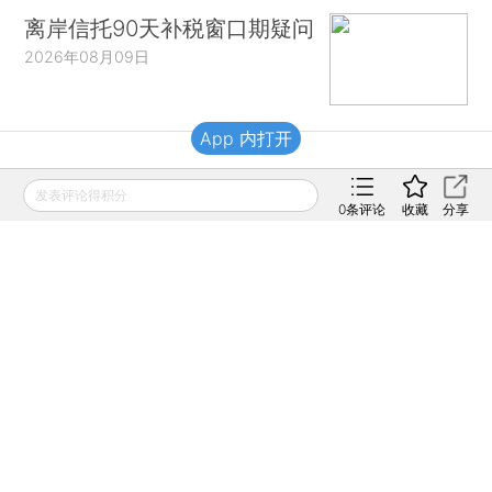
离岸信托90天补税窗口期疑问
2026年08月09日
App 内打开
财新移动
发表评论得积分
0
条评论
收藏
分享
财新
财新周刊
Caixin
登录
网页版
订阅电邮
|
|
Copyright 财新网 All Rights Reserved