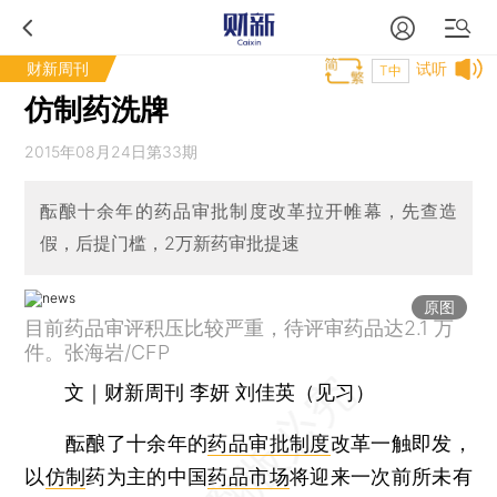
财新周刊
试听
T中
仿制药洗牌
2015年08月24日第33期
酝酿十余年的药品审批制度改革拉开帷幕，先查造
假，后提门槛，2万新药审批提速
原图
目前药品审评积压比较严重，待评审药品达2.1 万
件。张海岩/CFP
文｜财新周刊 李妍 刘佳英（见习）
酝酿了十余年的
药品审批制度
改革一触即发，
以
仿制
药为主的中国
药品市场
将迎来一次前所未有