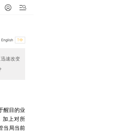
English
T中
正迅速改变
？
于醒目的业
，加上对所
管当局当前