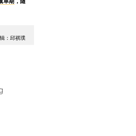
藏单期
，随
辑：邱祺璞
g