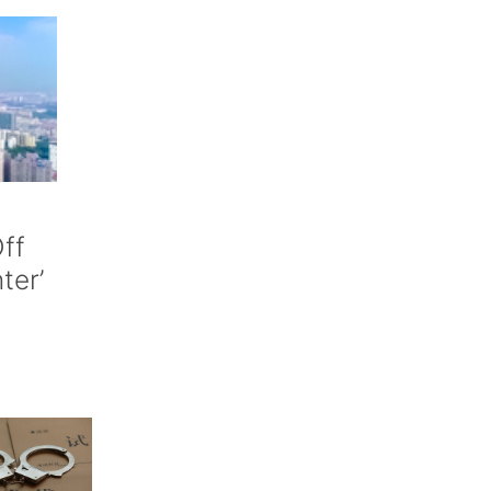
ff
nter’