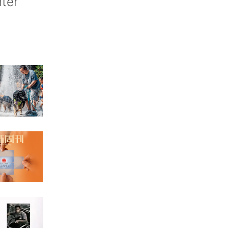
nter’