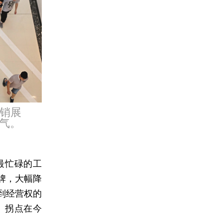
促销展
气。
最忙碌的工
牌，大幅降
到经营权的
、拐点在今