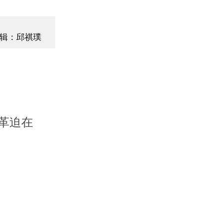
辑：邱祺璞
革迫在