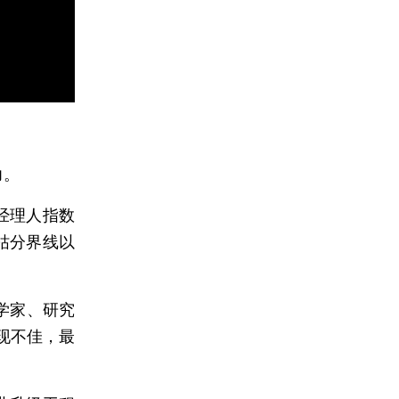
力。
经理人指数
荣枯分界线以
学家、研究
现不佳，最