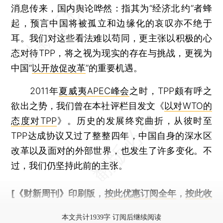
消息传来，国内舆论哗然：指其为“经济北 约”者蜂
起，预言中国将被孤立和边缘化的哀叹亦不绝于
耳。我们对这些看法难以苟同，更主张以积极的心
态对待TPP，将之视为现实的存在与挑战，更视为
中国“
以开放促改革
”的重要机遇。
2011年
夏威夷APEC峰会
之时，TPP颇有呼之
欲出之势，我们曾在本社评栏目发文《
以对WTO的
态度对TPP
》。历史的发展终究曲折，从彼时至
TPP达成协议又过了整整四年，中国自身的深水区
改革以及面对的外部世界，也发生了许多变化。不
过，我们仍坚持此前的主张。
[《财新周刊》印刷版，
按此优惠订阅全年
，
按此收
藏单期
，随时起刊，免费快递。]
本文共计1939字 订阅后继续阅读