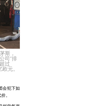
利茅斯，
公司“排
跌超过
亿欧元。
团会犯下如
代价。