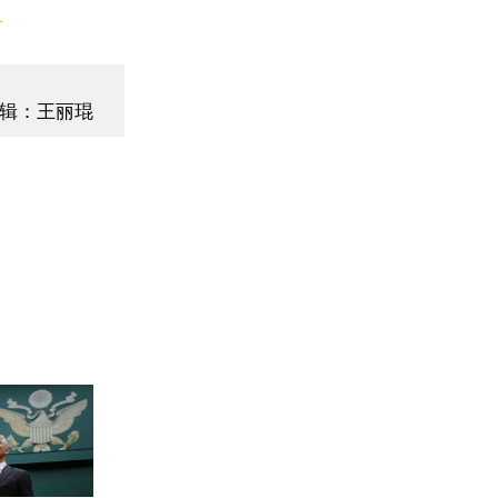
】
辑：王丽琨