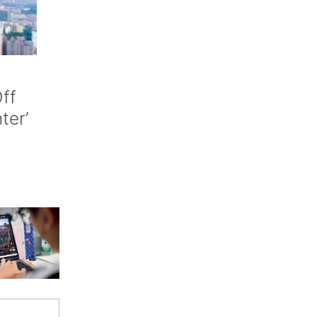
ff
nter’