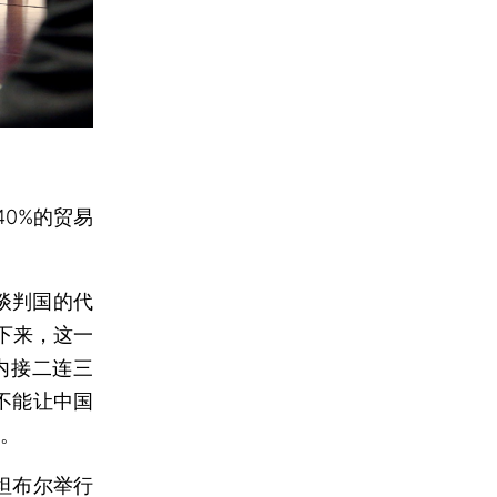
0%的贸易
个谈判国的代
下来，这一
内接二连三
不能让中国
耳。
坦布尔举行