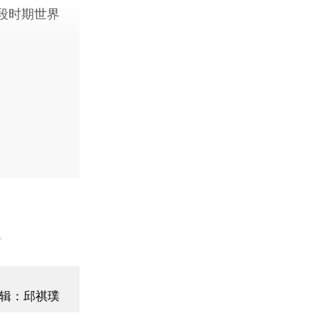
段时期世界
】
辑：邱祺璞