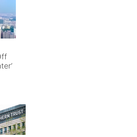
ff
nter’