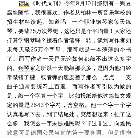
德国
《时代周刊》今年9月10日那期有一则豆
腐块随笔，我很喜欢。作者从柏林一所音乐学校的
招生材料谈起。知道吗，一个职业钢琴家每天练
琴，要敲25万次琴键，这还只是个平均量！大家还
打算学钢琴吗？接着作者笔锋一转，谈到写作者如
果每天敲25万个字母，那可就是一本薄薄的小书
了。而写作者一天是无论如何都敲不出这么多字
的。
钢琴家
之所以一天能敲那么多，是因为他们经
常敲错了键，或者弹的速度差了那么一点点，一支
曲子通常要练习上百遍。而写作者可引以为傲的
是，敲一个字算一个字。比如报纸给他这篇短文规
定的量是2643个字符，含空格。他一个字一个字
认真地写下去，到了结尾处，突然想起来：扯了这
么多，我怎么一字未提难民呢？罪过罪过。向难民
致意可是德国公民当前的第一要务啊。但是很抱