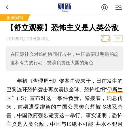
财新周刊
【舒立观察】恐怖主义是人类公敌
2015年11月23日第45期
T中
在国际社会对IS的协同打击中，中国需要以明确的态
度和有力的行动，扮演负责任大国的角色
年初《
查理周刊
》惨案血迹未干，日前发生的
巴黎连环恐怖袭击再次震惊全球。恐怖组织“
伊斯兰
国
”（
IS
）宣布对这一事件负责。紧接着，消息传
来，前期遭受绑架的中国公民
樊京辉
被IS残忍杀
害，中国政府强烈谴责这一暴行。事实证明，恐怖
主义是人类公敌，中国与IS绝不可能“井水不犯河