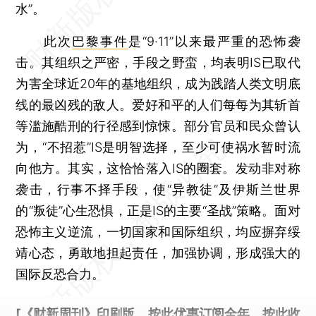
水”。
此次
巴黎事件
是“9·11”以来最严重的恐怖袭
击。其组织之严密，手段之野蛮，均表明IS已取代
为害全球近20年的基地组织，成为践踏人类文明底
线的最凶残的敌人。爱好和平的人们每每为其斩首
等滥施酷刑的行径感到惊悚。部分官员和民众曾认
为，“不招惹”IS是明智选择，至少可使祸水暂时流
向他方。其实，这恰恰落入IS的圈套。发动非对称
袭击，行事不择手段，使“异教徒”及伊斯兰世界
的“叛徒”心生恐惧，正是IS的主要“圣战”策略。面对
恐怖主义逆流，一切国家和国际组织，均应摒弃绥
靖心态，勇敢地担起责任，加强协调，形成强大的
国际反恐合力。
[《财新周刊》印刷版，
按此优惠订阅全年
，
按此收