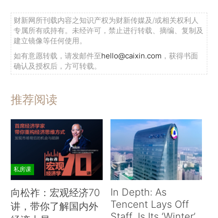
财新网所刊载内容之知识产权为财新传媒及/或相关权利人
专属所有或持有。未经许可，禁止进行转载、摘编、复制及
建立镜像等任何使用。
如有意愿转载，请发邮件至
hello@caixin.com
，获得书面
确认及授权后，方可转载。
推荐阅读
私房课
In Depth: As
向松祚：宏观经济70
Tencent Lays Off
讲，带你了解国内外
Staff, Is Its ‘Winter’