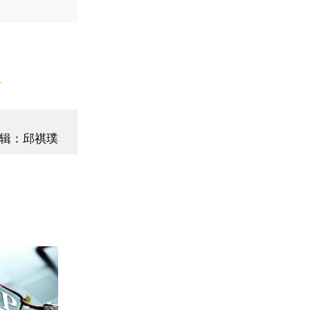
】
辑：邱祺璞