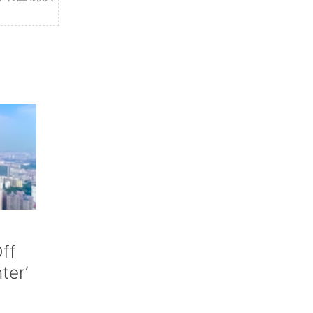
ff
nter’