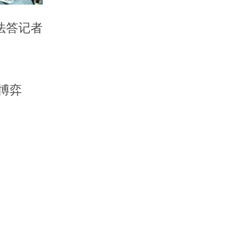
法答记者
博弈