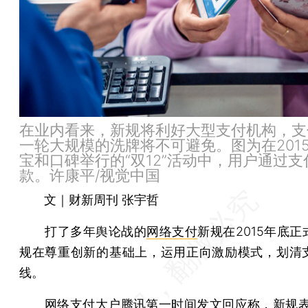
在业内看来，新规将利好大型支付机构，支
一轮大规模的洗牌将不可避免。图为在2015
宝和口碑举行的“双12”活动中，用户通过支
款。许康平/视觉中国
文｜财新周刊 张宇哲
打了多年舆论战的
网络支付
新规在2015年底
规在尊重创新的基础上，运用正向激励模式，划清
线。
网络支付大户腾讯第一时间发文回应称，新规表