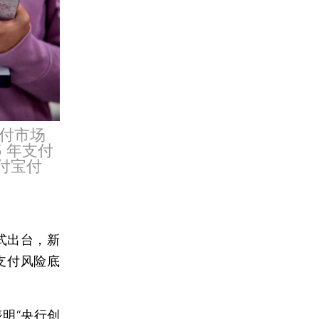
付市场
 年支付
付宝付
正式出台，新
支付风险底
明“央行创