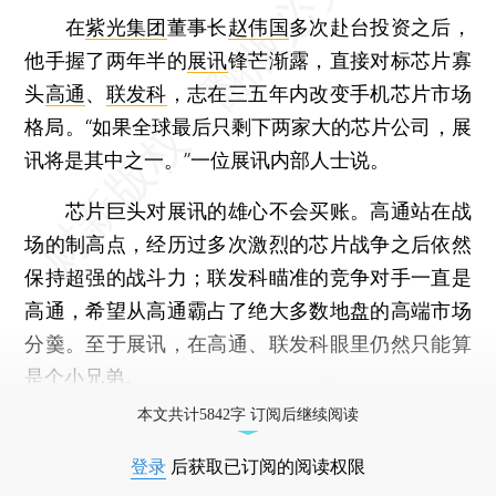
在
紫光集团
董事长
赵伟国
多次赴台投资之后，
他手握了两年半的
展讯
锋芒渐露，直接对标芯片寡
头
高通
、
联发科
，志在三五年内改变手机芯片市场
格局。“如果全球最后只剩下两家大的芯片公司，展
讯将是其中之一。”一位展讯内部人士说。
芯片巨头对展讯的雄心不会买账。高通站在战
场的制高点，经历过多次激烈的芯片战争之后依然
保持超强的战斗力；联发科瞄准的竞争对手一直是
高通，希望从高通霸占了绝大多数地盘的高端市场
分羹。至于展讯，在高通、联发科眼里仍然只能算
是个小兄弟。
本文共计5842字 订阅后继续阅读
登录
后获取已订阅的阅读权限