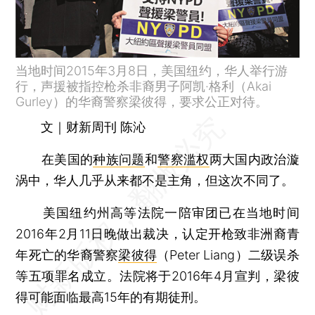
当地时间2015年3月8日，美国纽约，华人举行游
行，声援被指控枪杀非裔男子阿凯·格利（Akai
Gurley）的华裔警察梁彼得，要求公正对待。
文｜财新周刊 陈沁
在美国的
种族问题
和
警察滥权
两大国内政治漩
涡中，华人几乎从来都不是主角，但这次不同了。
美国纽约州高等法院一陪审团已在当地时间
2016年2月11日晚做出裁决，认定开枪致非洲裔青
年死亡的华裔警察
梁彼得
（Peter Liang）二级误杀
等五项罪名成立。法院将于2016年4月宣判，梁彼
得可能面临最高15年的有期徒刑。