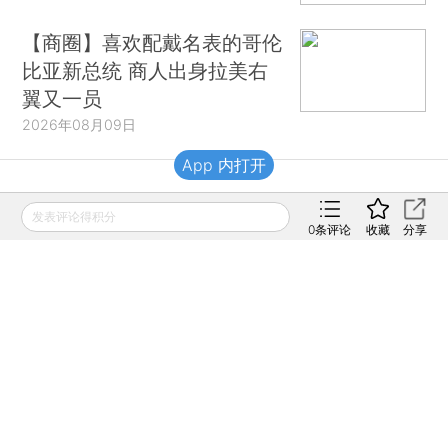
【商圈】喜欢配戴名表的哥伦
比亚新总统 商人出身拉美右
翼又一员
2026年08月09日
App 内打开
财新移动
发表评论得积分
0
条评论
收藏
分享
财新
财新周刊
Caixin
登录
网页版
订阅电邮
|
|
Copyright 财新网 All Rights Reserved