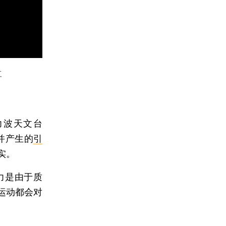
事
力波天文台
并产生的
引
实。
力是由于质
运动都会对