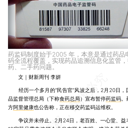
药监码制度始于2005 年，本意是通过药品
码全流程覆盖，实现药品追溯信息化监管，
药、二手药问题。
文｜财新周刊 李妍
经历一个多月的“民告官”风波之后，2月20日，
品监督管理总局（下称
食药总局
）宣布暂停
药监码
。
方
阿里健康
也公告称，正在移交药监码运维权。
争议并未停止。2月24日，老百姓、一心堂、益