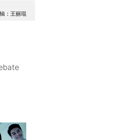
辑：王丽琨
ebate