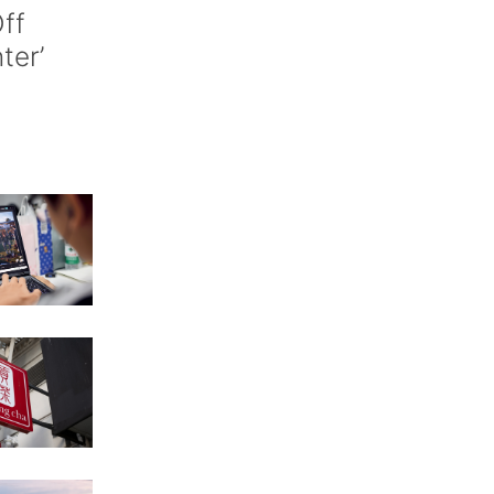
ff
nter’