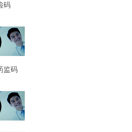
检码
药监码