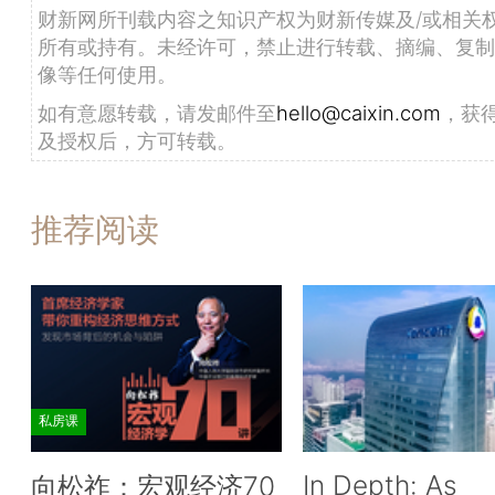
财新网所刊载内容之知识产权为财新传媒及/或相关
所有或持有。未经许可，禁止进行转载、摘编、复制
像等任何使用。
如有意愿转载，请发邮件至
hello@caixin.com
，获
及授权后，方可转载。
推荐阅读
私房课
In Depth: As
向松祚：宏观经济70