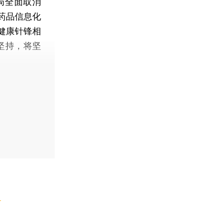
局全面取消
药品信息化
健康针锋相
坚持，将坚
】