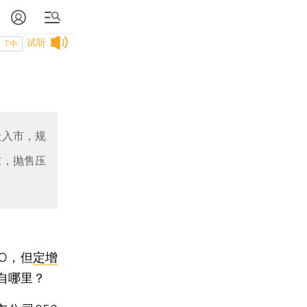
试听
T中
级入市，规
求，抛售压
O，但
定增
自哪里？