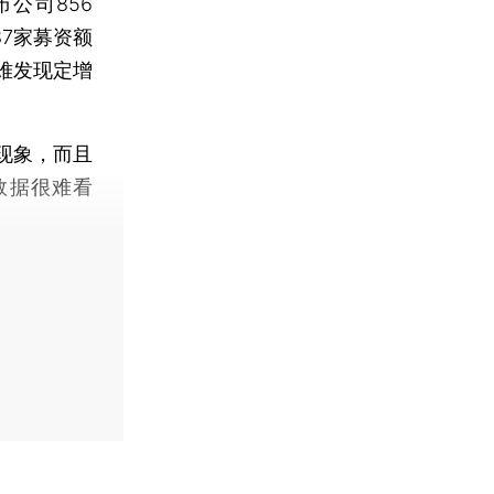
公司856
87家募资额
不难发现定增
现象，而且
数据很难看