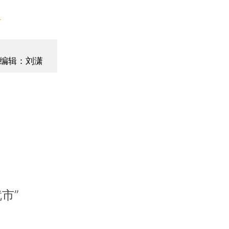
】
编辑：刘潇
市”