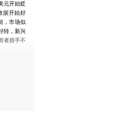
美元开始贬
数据开始好
前，市场似
好转，新兴
资者措手不
】