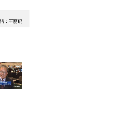
辑：王丽琨