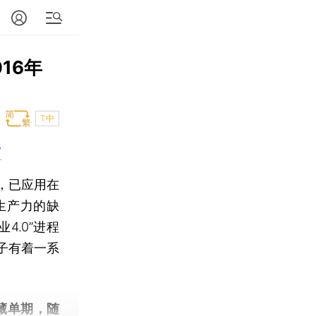
16年
T中
”
，已应用在
生产力的缺
.0”进程
子有着一系
藏单期
，随