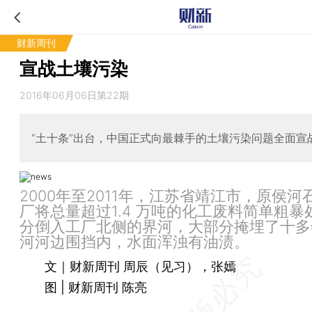
财新周刊
宣战土壤污染
2016年06月06日第22期
“土十条”出台，中国正式向最棘手的土壤污染问题全面宣
2000年至2011年，江苏省靖江市，原侯河
厂将总量超过1.4 万吨的化工废料简单粗暴
分倒入工厂北侧的界河，大部分掩埋了十多
河河边围挡内，水面浑浊有油渍。
文｜财新周刊 周辰（见习），张嫣
图 | 财新周刊 陈亮