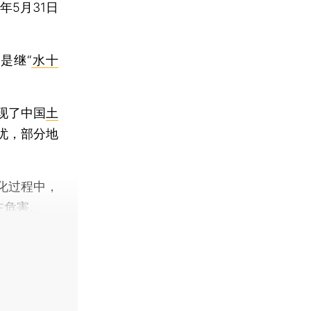
5月31日
是继“
水十
现了中国
土
忧，部分地
化过程中，
在危害。