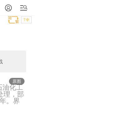
T中
战
原图
石油化工
处理，部
年。界