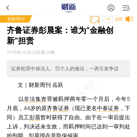
财新周刊
试听
T中
齐鲁证券彭晨案：谁为“金融创
新”担责
2016年08月29日第34期
证券犯罪中保法人、罚个人的做法，一再引发争议
文｜财新周刊 岳跃
以
非法集资
罪被羁押两年零一个月后，今年5
月底，44岁的原
齐鲁证券
（现已更名
中泰证券
，下
同）员工
彭晨
暂时获得了自由。由于在一审后提出
上诉，判决还未生效，而羁押时间已达到一审判处
的刑期，彭晨现在是取保候审。