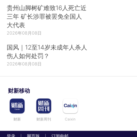
贵州山脚树矿难致16人死亡近
三年 矿长涉罪被罢免全国人
大代表
2026年08月08日
国风｜12至14岁未成年人杀人
伤人如何处罚？
2026年08月08日
财新移动
财新
财新周刊
Caixin
登录
网页版
订阅电邮
|
|