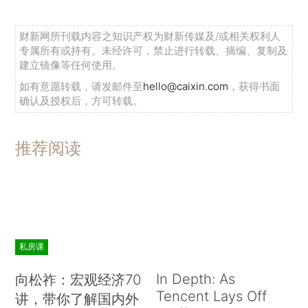
财新网所刊载内容之知识产权为财新传媒及/或相关权利人
专属所有或持有。未经许可，禁止进行转载、摘编、复制及
建立镜像等任何使用。
如有意愿转载，请发邮件至
hello@caixin.com
，获得书面
确认及授权后，方可转载。
推荐阅读
私房课
In Depth: As
向松祚：宏观经济70
Tencent Lays Off
讲，带你了解国内外