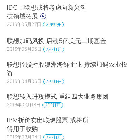
IDC：联想或将考虑向新兴科
技领域拓展
2016年05月27日
APP打开
联想加码风投 启动5亿美元二期基金
2016年05月05日
APP打开
联想控股控股澳洲海鲜企业 持续加码农业投
资
2016年04月06日
APP打开
联想转入进攻模式 重组四大业务集团
2016年03月18日
APP打开
IBM折价卖出联想股票 或将所
得用于收购
2016年03月04日
APP打开