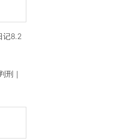
记8.2
判刑｜