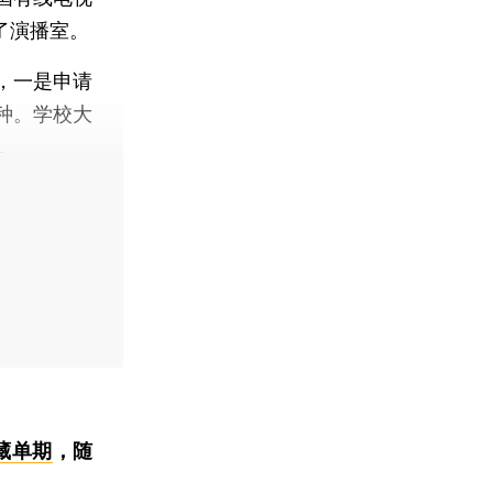
了演播室。
，一是申请
种。学校大
。
藏单期
，随