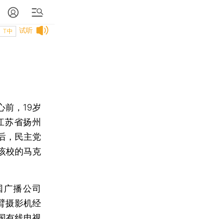
试听
T中
前，19岁
江苏省扬州
后，民主党
该校的马克
广播公司
臂摄影机经
国有线电视