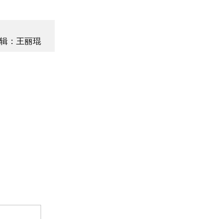
辑：王丽琨