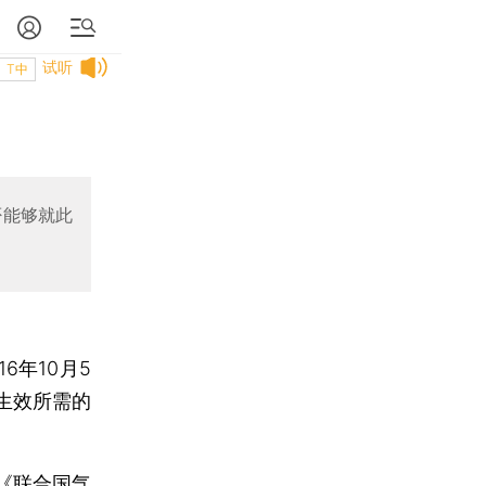
试听
T中
否能够就此
年10月5
生效所需的
《联合国气