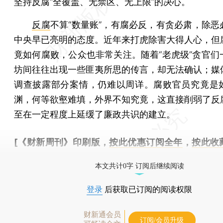
坚持反腐“全覆盖、无禁区、无上限”的决心。
反腐
不算“数量账”，有腐必反，有贪必肃，除恶
中央早已亮明的态度。近年来打虎除害大得人心，但
竟如何腐败，公众也非常关注。随着“老虎级”贪官们
坊间往往出现一些匪夷所思的传言，却无法确认；媒
调查披露部分案情，仍难以周详。腐败官员究竟是
渊，何等欲壑难填，外界不知究竟，这直接削弱了反
至在一定程度上延缓了廉政共识的建立。
[《财新周刊》印刷版，
按此优惠订阅全年
，
按此收
时起刊，免费快递。]
本文共计0字 订阅后继续阅读
登录
后获取已订阅的阅读权限
财新通会员
订阅/会员升级