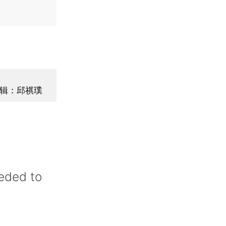
辑：邱祺璞
eeded to