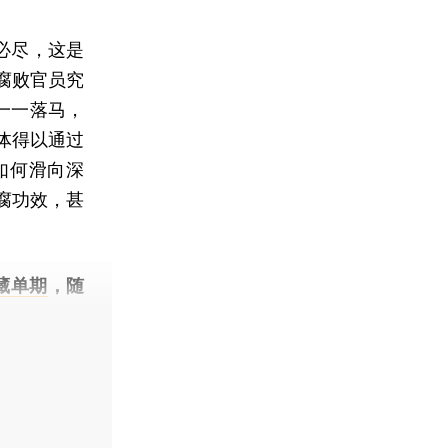
必尽，这是
腐败官员究
一一落马，
体得以通过
如何滑向深
腐功效，甚
藏单期
，随