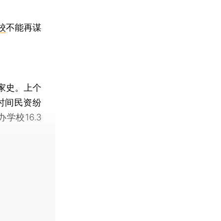
校
不能再谋
家史。上个
时间民资纷
学校16.3