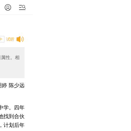
试听
中
利属性。相
明婷 陈少远
中学。四年
他找到合伙
，计划后年