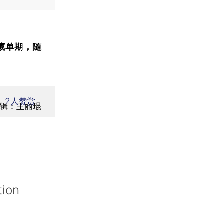
藏单期
，随
2
人赞赏
辑：王丽琨
tion