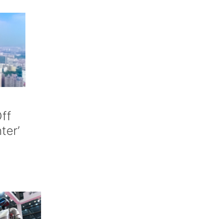
ff
nter’