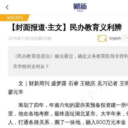
财新周刊
【封面报道·主文】民办教育义利辨
2016年11月28日第46期
English
T
《民办教育促进法》修法通过，确定义务教育阶段非营
关学校何去何从？
文｜财新周刊 盛梦露 石睿 王晓庆 见习记者 王
廖元辛
筹划了四年，年逾六旬的梁亦美预备投资建一所
里，他在各地考察，最终选址湖北某市。大半年来，
人，打通各路关系，圈了一块地，砸入800万元本金