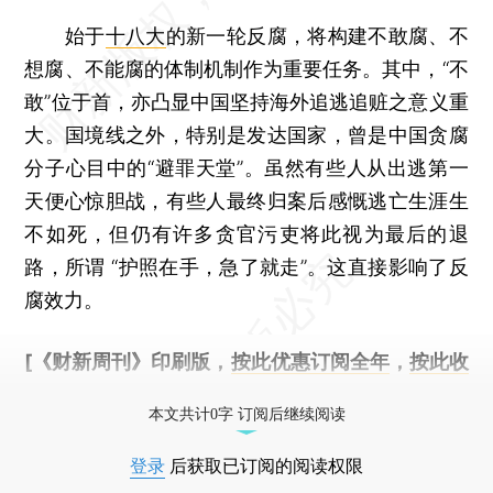
始于
十八大
的新一轮反腐，将构建不敢腐、不
想腐、不能腐的体制机制作为重要任务。其中，“不
敢”位于首，亦凸显中国坚持海外追逃追赃之意义重
大。国境线之外，特别是发达国家，曾是中国贪腐
分子心目中的“避罪天堂”。虽然有些人从出逃第一
天便心惊胆战，有些人最终归案后感慨逃亡生涯生
不如死，但仍有许多贪官污吏将此视为最后的退
路，所谓 “护照在手，急了就走”。这直接影响了反
腐效力。
[《财新周刊》印刷版，
按此优惠订阅全年
，
按此收
藏单期
，随时起刊，免费快递。]
本文共计0字 订阅后继续阅读
登录
后获取已订阅的阅读权限