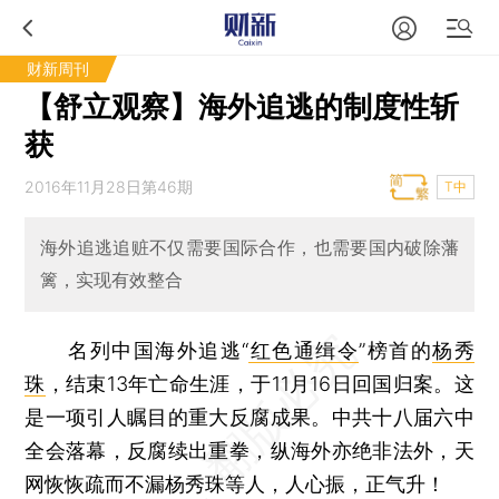
财新周刊
【舒立观察】海外追逃的制度性斩
获
2016年11月28日第46期
T中
海外追逃追赃不仅需要国际合作，也需要国内破除藩
篱，实现有效整合
名列中国海外追逃“
红色通缉令
”榜首的
杨秀
珠
，结束13年亡命生涯，于11月16日回国归案。这
是一项引人瞩目的重大反腐成果。中共十八届六中
全会落幕，反腐续出重拳，纵海外亦绝非法外，天
网恢恢疏而不漏杨秀珠等人，人心振，正气升！