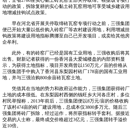
动，全省2780座实心黏土砖瓦窑全部关停取缔。根据该专项行
动的政策，拆除复耕的实心黏土砖瓦窑用地可享受城乡建设用
地增减挂钩试点政策。
早在河北省开展关停取缔砖瓦窑专项行动之前，三强集团
便已开始大量以低价购入砖窑厂等农村建设用地，利用增减挂
钩政策将建设用地指标腾挪至自己已开发项目，或卖给其他房
企牟利。
此外，有的砖窑厂已经是国有工业用地，三强收购后将其
出售。财新记者获得的一份香河县大爱城楼盘的内部资料显
示，为获得土地指标，项目开发商曾以150万元／亩的价格从
三强集团手中购入了香河县东梨园村砖厂178亩的国有工业用
地，并与三强洽购800余亩砖瓦窑土地。
凭借其在当地的势力和政府运作能力，三强集团获得砖厂
土地的成本很低。在东梨园村西侧的钱旺乡大河各庄村，多位
村民举报称，2013年前后，三强集团便以8万元/亩的价格收购
了该村474亩的砖厂建设用地，总成本仅3800多万元。随后三
强集团将砖厂拆除，经过运作，将所获指标转手套利。据接近
交易的人士称，最终成交价格超过3亿元，三强集团转手溢价
近10倍。