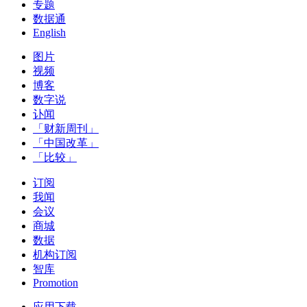
专题
数据通
English
图片
视频
博客
数字说
讣闻
「财新周刊」
「中国改革」
「比较」
订阅
我闻
会议
商城
数据
机构订阅
智库
Promotion
应用下载