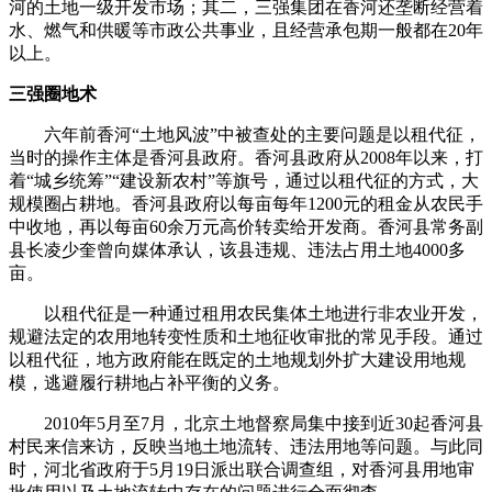
河的土地一级开发市场；其二，三强集团在香河还垄断经营着
水、燃气和供暖等市政公共事业，且经营承包期一般都在20年
以上。
三强圈地术
六年前香河“土地风波”中被查处的主要问题是以租代征，
当时的操作主体是香河县政府。香河县政府从2008年以来，打
着“城乡统筹”“建设新农村”等旗号，通过以租代征的方式，大
规模圈占耕地。香河县政府以每亩每年1200元的租金从农民手
中收地，再以每亩60余万元高价转卖给开发商。香河县常务副
县长凌少奎曾向媒体承认，该县违规、违法占用土地4000多
亩。
以租代征是一种通过租用农民集体土地进行非农业开发，
规避法定的农用地转变性质和土地征收审批的常见手段。通过
以租代征，地方政府能在既定的土地规划外扩大建设用地规
模，逃避履行耕地占补平衡的义务。
2010年5月至7月，北京土地督察局集中接到近30起香河县
村民来信来访，反映当地土地流转、违法用地等问题。与此同
时，河北省政府于5月19日派出联合调查组，对香河县用地审