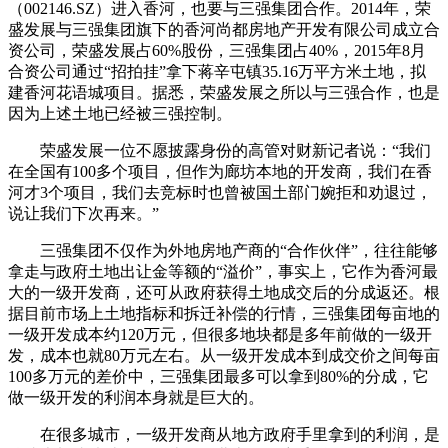
（002146.SZ）进入香河，也要与三强集团合作。2014年，荣
盛发展与三强集团旗下的香河尚都房地产开发有限公司成立合
资公司，荣盛发展占60%股份，三强集团占40%，2015年8月
合资公司通过“招拍挂”拿下蒋辛屯镇35.16万平方米土地，拟
建香河花语城项目。据悉，荣盛发展之所以与三强合作，也是
因为上述土地已经被三强控制。
荣盛发展一位不愿披露身份的高管对财新记者说：“我们
在全国有100多个项目，但作为廊坊本地的开发商，我们在香
河才3个项目，我们去竞标时也曾被国土部门婉拒和劝退过，
说让我们下次再来。”
三强集团不仅作为外地房地产商的“合作伙伴”，往往能够
拿走与政府土地出让金等额的“溢价”，事实上，它作为香河最
大的一级开发商，还可从政府获得土地成交后的分成返还。根
据目前市场上土地指标和拆迁补偿的行情，三强集团每亩地的
一级开发成本约120万元，但很多地块都是多年前做的一级开
发，成本也就80万元左右。从一级开发成本到成交价之间每亩
100多万元的差价中，三强集团最多可以拿到80%的分成，它
做一级开发的利润本身就是巨大的。
在很多城市，一级开发商从地方政府手里拿到的利润，是