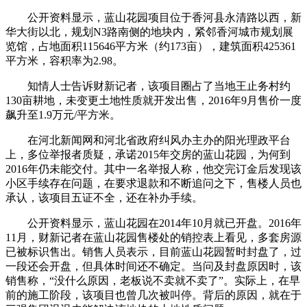
公开资料显示，蓝山花园项目位于香河县永清路以西，新
华大街以北，规划N3路南侧的地块内，紧邻香河城市规划展
览馆，占地面积115646平方米（约173亩），建筑面积425361
平方米，容积率为2.98。
知情人士告诉财新记者，该项目圈占了当地王止务村约
130亩耕地，未变更土地性质就开发出售，2016年9月售价一度
飙升至1.9万元/平方米。
在河北新闻网和河北省政府纠风办主办的阳光理政平台
上，多位举报者质疑，承诺2015年交房的蓝山花园，为何到
2016年仍未能交付。其中一名举报人称，他交完订金后发现该
小区手续存在问题，在要求退款和不断追问之下，售楼人员也
承认，该项目五证不全，还在补办手续。
公开资料显示，蓝山花园在2014年10月就已开盘。2016年
11月，财新记者在蓝山花园售楼处的销控表上看见，多套房源
已被标识售出。销售人员表示，目前蓝山花园暂时封盘了，过
一段还会开盘，但具体时间还不确定。当问及封盘原因时，该
销售称，“没什么原因，老板说不卖就不卖了”。实际上，在早
前的施工阶段，该项目也曾几次被叫停。背后的原因，就在于