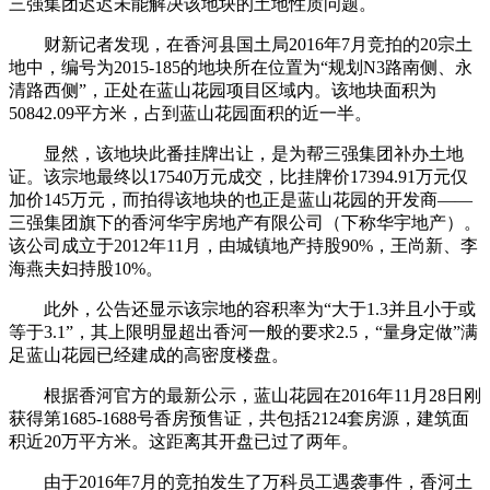
三强集团迟迟未能解决该地块的土地性质问题。
财新记者发现，在香河县国土局2016年7月竞拍的20宗土
地中，编号为2015-185的地块所在位置为“规划N3路南侧、永
清路西侧”，正处在蓝山花园项目区域内。该地块面积为
50842.09平方米，占到蓝山花园面积的近一半。
显然，该地块此番挂牌出让，是为帮三强集团补办土地
证。该宗地最终以17540万元成交，比挂牌价17394.91万元仅
加价145万元，而拍得该地块的也正是蓝山花园的开发商——
三强集团旗下的香河华宇房地产有限公司（下称华宇地产）。
该公司成立于2012年11月，由城镇地产持股90%，王尚新、李
海燕夫妇持股10%。
此外，公告还显示该宗地的容积率为“大于1.3并且小于或
等于3.1”，其上限明显超出香河一般的要求2.5，“量身定做”满
足蓝山花园已经建成的高密度楼盘。
根据香河官方的最新公示，蓝山花园在2016年11月28日刚
获得第1685-1688号香房预售证，共包括2124套房源，建筑面
积近20万平方米。这距离其开盘已过了两年。
由于2016年7月的竞拍发生了万科员工遇袭事件，香河土