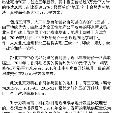
出让宅地50宗，创近三年新低。其中楼面价超过3万元/平方米
的多达26宗，占比高达52%；楼面单价“地王”的丰台樊家村地
块，其楼面价高达7.5万元/平方米。
包括三河市、大厂回族自治县及香河县在内的“北三县”，
由于地缘优势，由此成为全国性地产公司攻略的环京新战场。
北三县行政上虽隶属于河北省廊坊市，地理上却处于京津之
间。2016年5月底，中央政治局召开会议规划北京副中心工
作，未来北京通州和北三县将实现“三统一”，即统一规划、统
一政策和统一管控。
距北京市中心约45公里的香河县，近几年来房价一路高歌
猛进。2011年，香河毛坯房的房价约为6000元/平方米，精装
修在1万元/平方米左右。2016年上半年房价开始飙升，目前新
房成交价在2万元/平方米左右。
此次北京万科在香河参与竞拍的地块中，有三宗地（编号
为2015-90、2015-91、2015-92）紧邻之前的五矿万科城一期项
目，合计占地面积169亩。
对于万科而言，能在项目附近继续拿地开发是比较理想
的。香河土地指标紧俏，2015年全年，香河的宅地供应量仅为