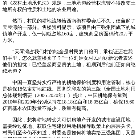
的《农村土地承包法》规定，土地承包经营权流转不得改变土
地所有权的性质和土地的农业用途。
然而，村民的耕地流转给西南街村委会后不久，便盖起了
天琴湾的一部分。售楼资料显示，该项目由三强集团旗下的城
镇地产开发，仅一期就占地160亩，建筑商品房面积约20万平
方米。
“天琴湾占我们村的地全是村民的口粮田，承包证还在我
们手里，怎么就盖楼卖了？”一位刘姓女村民向财新记者表述
他们的担忧：已经盖起商品房的土地，租期到后他们还如何继
续承包？
中国一直坚持实行严格的耕地保护制度和用途管制，核心
是确保18亿亩耕地红线。国务院印发的第三版《全国土地利用
总体规划纲要（2006-2020年）》提出，中国耕地保有量到
2010年和2020年分别保持在18.18亿亩和18.05亿亩，确保15.60
亿亩基本农田数量不减少，质量有提高。
因此，想将耕地转变为可供房地产开发的城市建设用地，
需要经过征地、获取住宅建设用地指标等政策上的层层关卡。
村民们至今仍不知道，村委会是如何将地卖给三强集团，又是