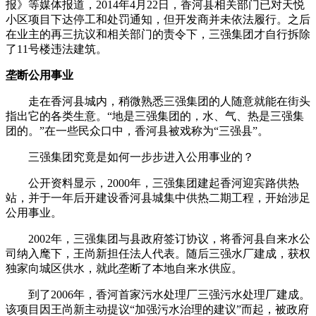
报》等媒体报道，2014年4月22日，香河县相关部门已对天悦
小区项目下达停工和处罚通知，但开发商并未依法履行。之后
在业主的再三抗议和相关部门的责令下，三强集团才自行拆除
了11号楼违法建筑。
垄断公用事业
走在香河县城内，稍微熟悉三强集团的人随意就能在街头
指出它的各类生意。“地是三强集团的，水、气、热是三强集
团的。”在一些民众口中，香河县被戏称为“三强县”。
三强集团究竟是如何一步步进入公用事业的？
公开资料显示，2000年，三强集团建起香河迎宾路供热
站，并于一年后开建设香河县城集中供热二期工程，开始涉足
公用事业。
2002年，三强集团与县政府签订协议，将香河县自来水公
司纳入麾下，王尚新担任法人代表。随后三强水厂建成，获权
独家向城区供水，就此垄断了本地自来水供应。
到了2006年，香河首家污水处理厂三强污水处理厂建成。
该项目因王尚新主动提议“加强污水治理的建议”而起，被政府