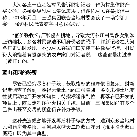
大河各庄一位程姓村民告诉财新记者，作为村集体财产，
买卖砖厂必须要经过村民集体表决，但多位村民在举报信中
称，2013年元旦，三强集团联合当地村委会设了一场“鸿门
宴”，强迫村民代表签字同意贱卖砖厂。
“低价强收”砖厂和侵占耕地，导致大河各庄村民多次集体
上访维权，多名村民曾遭不明身份者的恐吓。财新记者在大河
各庄走访时发现，不少村民在家门口安装了摄像头监控。村民
孙大娘指着有摄像头的农户家门对记者说，“这些都是出过事
（被打）的。”
蓝山花园的秘密
尽管已经穷尽各种手段，获取指标的程序依旧复杂。财新
记者调查了解到，圈得大量土地的三强集团，多次未待土地变
性就启动地产开发和销售，待指标运作到位，再落在已开发的
项目上，随后走程序补办相关手续。目前，三强集团尚有多个
已售出甚至交房的楼盘仍在补办手续。
这种先违规占地开发再后补手续的方式，遭到众多当地村
民和购房者举报。香河碧水蓝天二期蓝山花园（现更名为蓝山
庭苑）即为其中典型。