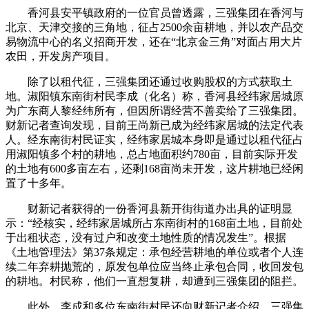
香河县安平镇政府的一位官员曾透露，三强集团在香河与
北京、天津交接的三角地，征占2500余亩耕地，并以农产品交
易物流中心的名义招商开发，还在“北京金三角”对面占用大片
农田，开发房产项目。
除了以租代征，三强集团还通过收购股权的方式获取土
地。淑阳镇东南街村民李成（化名）称，香河县经纬家居城原
为广东商人黎经纬所有，但因所谓经营不善卖给了三强集团。
财新记者查询发现，目前王尚新已成为经纬家居城的法定代表
人。经东南街村民证实，经纬家居城本身即是通过以租代征占
用淑阳镇多个村的耕地，总占地面积约780亩，目前实际开发
的土地有600多亩左右，还剩168亩尚未开发，这片耕地已经闲
置了十多年。
财新记者获得的一份香河县新开街街道办出具的证明显
示：“经核实，经纬家居城所占东南街村的168亩土地，目前处
于出租状态，没有过户和改变土地性质的情况发生”。根据
《土地管理法》第37条规定：承包经营耕地的单位或者个人连
续二年弃耕抛荒的，原发包单位应当终止承包合同，收回发包
的耕地。村民称，他们一直想复耕，却遭到三强集团的阻拦。
此外，李成和多位东南街村民还向财新记者介绍，三强集