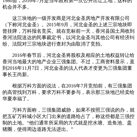
1980亩，2016年7月是当年政府第一次公开出让土地，这样的
机会并不多。
这三块地的一级开发商是河北金圣房地产开发有限公司
（下称河北金圣）。2015年9月，河北金圣的上述三宗地块即
曾挂牌，万科报名竞买。就在竞标前一天，香河县国土局收到
香河法院送达的民事裁定书，以河北金圣与其他公司有经济纠
纷、法院对三宗地块进行查封为由取消了竞拍。
2016年春节后，河北金圣将股权及相应的土地权益转让给
香河当地最大的地产企业三强集团。不过，工商资料显示，直
到2016年11月7日，河北金圣的法人代表才变更为三强集团董
事长王尚新。
根据万科方面的说法，在2016年7月竞拍前，有三强集团
的高管找到万科，要求万科不要参与，表示那三块地已经卖给
华夏幸福了。
万科方面称，三强集团威胁，如果不按照三强说的办，就
把五矿万科城小区大门出来的道路给占了，称这些都是三强控
制的土地。“他们通常所采用的方式就是挖水塘、造鱼池、盖
猪圈，使得周边道路无法进出。”