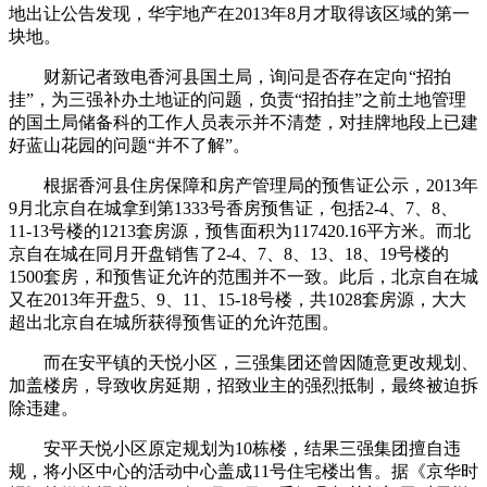
地出让公告发现，华宇地产在2013年8月才取得该区域的第一
块地。
财新记者致电香河县国土局，询问是否存在定向“招拍
挂”，为三强补办土地证的问题，负责“招拍挂”之前土地管理
的国土局储备科的工作人员表示并不清楚，对挂牌地段上已建
好蓝山花园的问题“并不了解”。
根据香河县住房保障和房产管理局的预售证公示，2013年
9月北京自在城拿到第1333号香房预售证，包括2-4、7、8、
11-13号楼的1213套房源，预售面积为117420.16平方米。而北
京自在城在同月开盘销售了2-4、7、8、13、18、19号楼的
1500套房，和预售证允许的范围并不一致。此后，北京自在城
又在2013年开盘5、9、11、15-18号楼，共1028套房源，大大
超出北京自在城所获得预售证的允许范围。
而在安平镇的天悦小区，三强集团还曾因随意更改规划、
加盖楼房，导致收房延期，招致业主的强烈抵制，最终被迫拆
除违建。
安平天悦小区原定规划为10栋楼，结果三强集团擅自违
规，将小区中心的活动中心盖成11号住宅楼出售。据《京华时