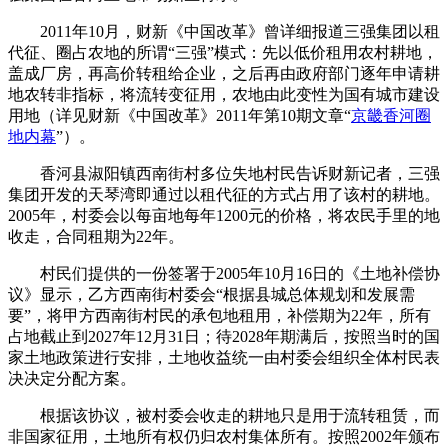
2011年10月，财新《中国改革》曾详细报道三强集团以租
代征、圈占农地的所谓“三强”模式：先以低价租用农村耕地，
盖成厂房，再高价转租给企业，之后再由政府部门逐年申请耕
地农转非指标，将流转变征用，农地由此变性为国有城市建设
用地（详见财新《中国改革》2011年第10期文章“
京畿香河圈
地内幕
”）。
香河县淑阳镇西南街村多位失地村民告诉财新记者，三强
集团开发的天琴湾即通过以租代征的方式占用了该村的耕地。
2005年，村委会以每亩地每年1200元的价格，将农民手里的地
收走，合同租期为22年。
村民们提供的一份签署于2005年10月16日的《土地补偿协
议》显示，乙方西南街村委会“根据县城总体规划和发展需
要”，将甲方西南街村民的承包地租用，补偿期为22年，所有
占地截止到2027年12月31日；待2028年期满后，按照当时的国
家土地政策进行安排，土地收益统一由村委会组织全体村民表
决决定分配方案。
根据该协议，被村委会收走的耕地只是用于流转租赁，而
非国家征用，土地所有权仍归农村集体所有。按照2002年颁布