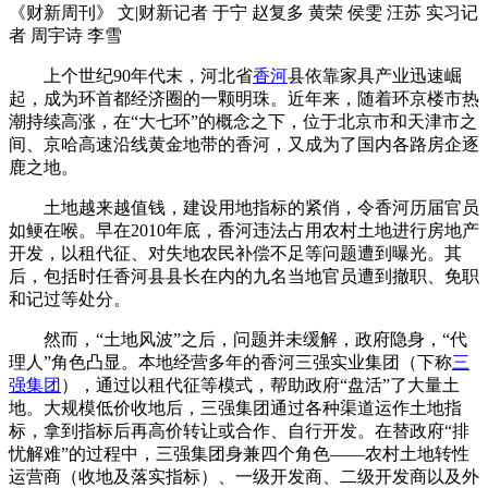
《财新周刊》 文|财新记者 于宁 赵复多 黄荣 侯雯 汪苏 实习记
者 周宇诗 李雪
上个世纪90年代末，河北省
香河
县依靠家具产业迅速崛
起，成为环首都经济圈的一颗明珠。近年来，随着环京楼市热
潮持续高涨，在“大七环”的概念之下，位于北京市和天津市之
间、京哈高速沿线黄金地带的香河，又成为了国内各路房企逐
鹿之地。
土地越来越值钱，建设用地指标的紧俏，令香河历届官员
如鲠在喉。早在2010年底，香河违法占用农村土地进行房地产
开发，以租代征、对失地农民补偿不足等问题遭到曝光。其
后，包括时任香河县县长在内的九名当地官员遭到撤职、免职
和记过等处分。
然而，“土地风波”之后，问题并未缓解，政府隐身，“代
理人”角色凸显。本地经营多年的香河三强实业集团（下称
三
强集团
），通过以租代征等模式，帮助政府“盘活”了大量土
地。大规模低价收地后，三强集团通过各种渠道运作土地指
标，拿到指标后再高价转让或合作、自行开发。在替政府“排
忧解难”的过程中，三强集团身兼四个角色——农村土地转性
运营商（收地及落实指标）、一级开发商、二级开发商以及外