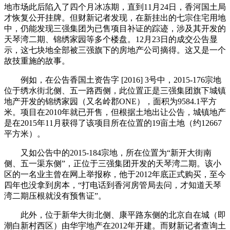
地市场此后陷入了四个月冰冻期，直到11月24日，香河国土局
才恢复公开挂牌。但财新记者发现，在新挂出的七宗住宅用地
中，仍能发现三强集团为已售项目补证的踪迹，涉及其开发的
天琴湾二期、锦绣家园等多个楼盘。12月23日的成交公告显
示，这七块地全部被三强旗下的房地产公司摘得。这又是一个
故技重施的故事。
例如，在公告香国土资告字 [2016] 3号中，2015-176宗地
位于绣水街北侧、五一路西侧，此位置正是三强集团旗下城镇
地产开发的锦绣家园（又名岭郡ONE），面积为9584.1平方
米。项目在2010年就已开售，但根据土地出让公告，城镇地产
是在2015年11月获得了该项目所在位置的19亩土地（约12667
平方米）。
又如公告中的2015-184宗地，所在位置为“新开大街南
侧、五一渠东侧”，正位于三强集团开发的天琴湾二期。该小
区的一名业主曾在网上举报称，他于2012年底正式购买，至今
四年也没拿到房本，“打电话到香河房管局去问，才知道天琴
湾二期压根就没有预售证”。
此外，位于新华大街北侧、康平路东侧的北京自在城（即
潮白新村西区）由华宇地产在2012年开建。而财新记者查询土