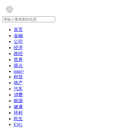
首页
金融
公司
经济
政经
世界
观点
mini+
科技
地产
汽车
消费
能源
健康
环科
民生
ESG