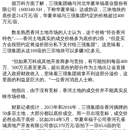
据万科方面了解，三强集团确与河北华夏幸福基业股份有
限公司（600340.SH，下称华夏幸福）达成协议，三块地块的
底价是214万元/亩，华夏幸福与三强集团约定的价格超过400
万元/亩。
数名熟悉香河土地市场的人士认为，这个价格“符合香河
特色”——香河土地真实的成交价格多为底价的2倍，“但是买
方会按照约定将溢价部分私下支付给三强集团”。这意味着，
三强集团从这169亩的三宗地块可以多赚3亿多元。
“但如果万科或其他开发商参与竞拍，有可能拍到每亩400
万、500万元甚至更高，超出底价的部分作为土地出让金直接
进入政府财政收入，意味着三强集团就拿不到这部分溢价，这
里面的利益是巨大的。”一位香河消息人士称。
他指出，由于没有竞标，香河土地的成交价并不能真实反
映市场价格。
财新记者统计，2015年和2016年，三强集团在香河摘牌的
50多宗土地，大部分都以底价成交。而一旦出现竞标，成交价
必然会高于底价，比如2014年5月，华夏幸福子公司香河孔雀
城房地产开发有限公司曾以370万元/亩拍下一宗65.6亩的宅