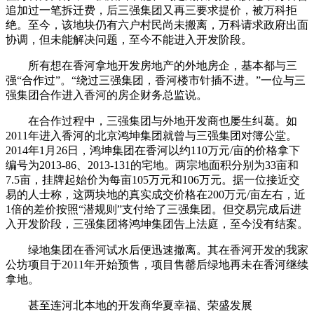
追加过一笔拆迁费，后三强集团又再三要求提价，被万科拒
绝。至今，该地块仍有六户村民尚未搬离，万科请求政府出面
协调，但未能解决问题，至今不能进入开发阶段。
所有想在香河拿地开发房地产的外地房企，基本都与三
强“合作过”。“绕过三强集团，香河楼市针插不进。”一位与三
强集团合作进入香河的房企财务总监说。
在合作过程中，三强集团与外地开发商也屡生纠葛。如
2011年进入香河的北京鸿坤集团就曾与三强集团对簿公堂。
2014年1月26日，鸿坤集团在香河以约110万元/亩的价格拿下
编号为2013-86、2013-131的宅地。两宗地面积分别为33亩和
7.5亩，挂牌起始价为每亩105万元和106万元。据一位接近交
易的人士称，这两块地的真实成交价格在200万元/亩左右，近
1倍的差价按照“潜规则”支付给了三强集团。但交易完成后进
入开发阶段，三强集团将鸿坤集团告上法庭，至今没有结案。
绿地集团在香河试水后便迅速撤离。其在香河开发的我家
公坊项目于2011年开始预售，项目售罄后绿地再未在香河继续
拿地。
甚至连河北本地的开发商华夏幸福、荣盛发展