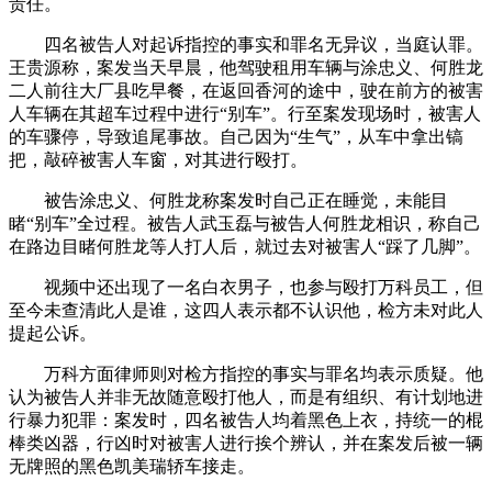
责任。
四名被告人对起诉指控的事实和罪名无异议，当庭认罪。
王贵源称，案发当天早晨，他驾驶租用车辆与涂忠义、何胜龙
二人前往大厂县吃早餐，在返回香河的途中，驶在前方的被害
人车辆在其超车过程中进行“别车”。行至案发现场时，被害人
的车骤停，导致追尾事故。自己因为“生气”，从车中拿出镐
把，敲碎被害人车窗，对其进行殴打。
被告涂忠义、何胜龙称案发时自己正在睡觉，未能目
睹“别车”全过程。被告人武玉磊与被告人何胜龙相识，称自己
在路边目睹何胜龙等人打人后，就过去对被害人“踩了几脚”。
视频中还出现了一名白衣男子，也参与殴打万科员工，但
至今未查清此人是谁，这四人表示都不认识他，检方未对此人
提起公诉。
万科方面律师则对检方指控的事实与罪名均表示质疑。他
认为被告人并非无故随意殴打他人，而是有组织、有计划地进
行暴力犯罪：案发时，四名被告人均着黑色上衣，持统一的棍
棒类凶器，行凶时对被害人进行挨个辨认，并在案发后被一辆
无牌照的黑色凯美瑞轿车接走。