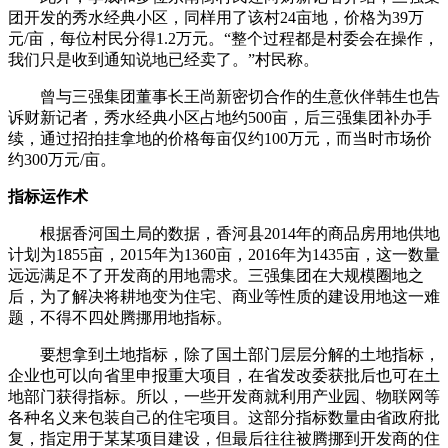
团开发的秀水经典小区，同样用了该村24亩地，价格为39万
元/亩，每位村民分得1.2万元。“整个过程都是村委会在操作，
我们只是收到通知说地已经卖了。”村民称。
曾与三强集团董事长王尚新密切合作的生意伙伴韩生也告
诉财新记者，秀水经典小区占地约500亩，后三强集团补办手
续，通过招拍挂拿地的价格每亩仅约100万元，而当时市场价
约300万元/亩。
指标运作术
根据香河国土局的数据，香河县2014年的商品房用地供地
计划为1855亩，2015年为1360亩，2016年为1435亩，这一数量
远远满足不了开发商的用地需求。三强集团在大规模圈地之
后，为了解决将耕地变为住宅、商业等性质的建设用地这一难
题，不得不四处腾挪用地指标。
要想拿到土地指标，除了国土部门层层分解的土地指标，
企业也可以向省里申报重大项目，在省发改委获批后也可在土
地部门获得指标。所以，一些开发商就利用产业园、物联网等
各种名义来包装自己的住宅项目。这部分指标数量由省政府批
复，指定用于某某项目建设，但最后往往被腾挪到开发商的住