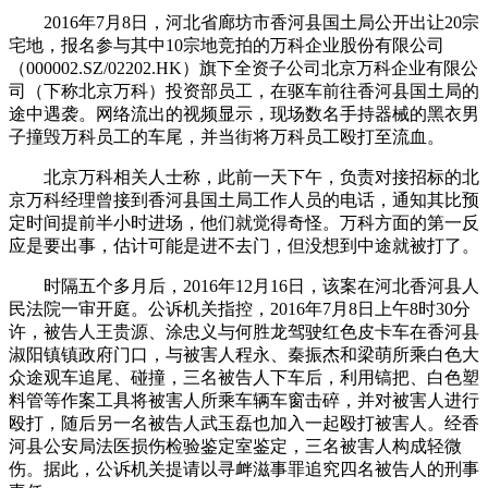
2016年7月8日，河北省廊坊市香河县国土局公开出让20宗
宅地，报名参与其中10宗地竞拍的万科企业股份有限公司
（000002.SZ/02202.HK）旗下全资子公司北京万科企业有限公
司（下称北京万科）投资部员工，在驱车前往香河县国土局的
途中遇袭。网络流出的视频显示，现场数名手持器械的黑衣男
子撞毁万科员工的车尾，并当街将万科员工殴打至流血。
北京万科相关人士称，此前一天下午，负责对接招标的北
京万科经理曾接到香河县国土局工作人员的电话，通知其比预
定时间提前半小时进场，他们就觉得奇怪。万科方面的第一反
应是要出事，估计可能是进不去门，但没想到中途就被打了。
时隔五个多月后，2016年12月16日，该案在河北香河县人
民法院一审开庭。公诉机关指控，2016年7月8日上午8时30分
许，被告人王贵源、涂忠义与何胜龙驾驶红色皮卡车在香河县
淑阳镇镇政府门口，与被害人程永、秦振杰和梁萌所乘白色大
众途观车追尾、碰撞，三名被告人下车后，利用镐把、白色塑
料管等作案工具将被害人所乘车辆车窗击碎，并对被害人进行
殴打，随后另一名被告人武玉磊也加入一起殴打被害人。经香
河县公安局法医损伤检验鉴定室鉴定，三名被害人构成轻微
伤。据此，公诉机关提请以寻衅滋事罪追究四名被告人的刑事