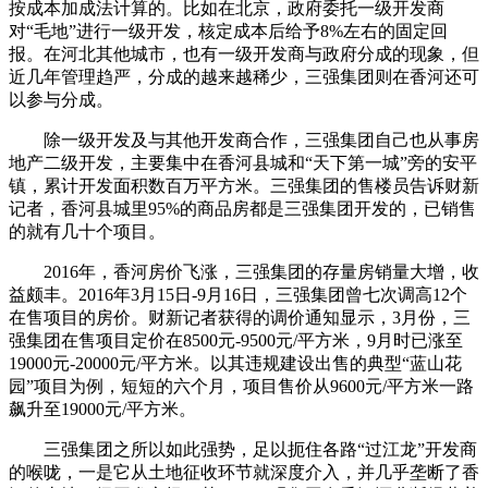
按成本加成法计算的。比如在北京，政府委托一级开发商
对“毛地”进行一级开发，核定成本后给予8%左右的固定回
报。在河北其他城市，也有一级开发商与政府分成的现象，但
近几年管理趋严，分成的越来越稀少，三强集团则在香河还可
以参与分成。
除一级开发及与其他开发商合作，三强集团自己也从事房
地产二级开发，主要集中在香河县城和“天下第一城”旁的安平
镇，累计开发面积数百万平方米。三强集团的售楼员告诉财新
记者，香河县城里95%的商品房都是三强集团开发的，已销售
的就有几十个项目。
2016年，香河房价飞涨，三强集团的存量房销量大增，收
益颇丰。2016年3月15日-9月16日，三强集团曾七次调高12个
在售项目的房价。财新记者获得的调价通知显示，3月份，三
强集团在售项目定价在8500元-9500元/平方米，9月时已涨至
19000元-20000元/平方米。以其违规建设出售的典型“蓝山花
园”项目为例，短短的六个月，项目售价从9600元/平方米一路
飙升至19000元/平方米。
三强集团之所以如此强势，足以扼住各路“过江龙”开发商
的喉咙，一是它从土地征收环节就深度介入，并几乎垄断了香