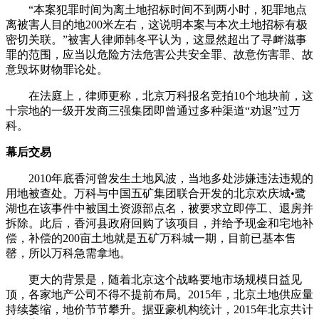
“本案犯罪时间为离土地招标时间不到两小时，犯罪地点
离被害人目的地200米左右，这说明本案与本次土地招标有极
密切关联。”被害人律师韩冬平认为，这显然超出了寻衅滋事
罪的范围，应当以危险方法危害公共安全罪、故意伤害罪、故
意毁坏财物罪论处。
在法庭上，律师更称，北京万科报名竞拍10个地块前，这
十宗地的一级开发商三强集团即曾通过多种渠道“劝退”过万
科。
幕后交易
2010年底香河曾发生土地风波，当地多处涉嫌违法违规的
用地被查处。万科与中国五矿集团联合开发的北京欢庆城•鹭
湖也在该事件中被国土资源部点名，被要求立即停工、退房并
拆除。此后，香河县政府回购了该项目，并给予现金和宅地补
偿，补偿的200亩土地就是五矿万科城一期，目前已基本售
罄，所以万科急需拿地。
更大的背景是，随着北京这个战略要地市场规模日益见
顶，各家地产公司不得不提前布局。2015年，北京土地供应量
持续萎缩，地价节节攀升。据亚豪机构统计，2015年北京共计