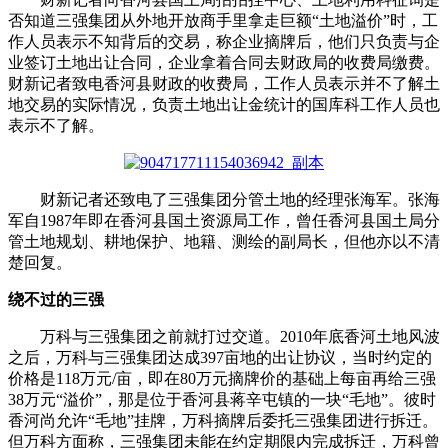
否知道三强集团从外地开放商手里拿走巨额“土地溢价”时，工
作人员表示不知背后的交易，称企业摘牌后，他们只负责与企
业签订土地出让合同，企业拿着合同去财政局的收费局缴费。
财新记者致电香河县财政的收费局，工作人员表示并不了解土
地交易的实际情况，负责土地出让金统计的国库科工作人员也
表示不了解。
财新记者还致电了三强集团分管土地的经理张海军。张海
军自1987年即在香河县国土资源局工作，曾任香河县国土局分
管土地规划、耕地保护、地籍、测绘的副局长，但他亦以不清
楚回复。
绕不过的三强
万科与三强集团之前就打过交道。2010年底香河土地风波
之后，万科与三强集团达成397亩地的出让协议，当时约定的
价格是118万元/亩，即在80万元摘牌价的基础上每亩再给三强
38万元“溢价”，那是位于香河县蒋辛屯镇的一块“毛地”。彼时
香河尚允许“毛地”挂牌，万科摘牌后委托三强集团进行拆迁。
但万科方面称，三强集团未能在约定期限内完成拆迁，万科曾