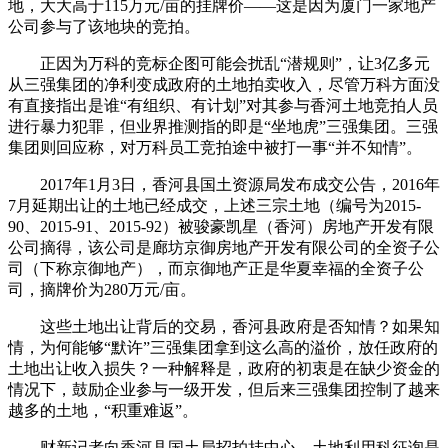
地，大大高于115万元/亩的挂牌价——这是因为厦门一家地产
公司参与了该地块的竞拍。
正因为万科的竞标企图可能会扰乱“潜规则”，让3亿多元
从三强集团的净利变成政府的土地拍卖收入，尽管万科方面没
有直接指出是谁“有组织、有计划”对其参与香河土地竞拍人员
进行暴力犯罪，但业界推测指的即是“坐地虎”三强集团。三强
集团则回应称，对万科员工竞拍途中被打一事“并不知情”。
2017年1月3日，香河县国土资源局发布成交公告，2016年
7月延期出让的土地已经成交，上述三宗土地（编号为2015-
90、2015-91、2015-92）被骏豪凯星（香河）房地产开发有限
公司摘得，该公司是廊坊京御房地产开发有限公司的全资子公
司（下称京御地产），而京御地产正是华夏幸福的全资子公
司，摘牌价为280万元/亩。
这些土地出让背后的交易，香河县政府是否知情？如果知
情，为何能够“默许”三强集团拿到这么高的溢价，放任政府的
土地出让收入损失？一种解释是，政府的初衷是在缺少资金的
情况下，鼓励企业参与一级开发，但后来三强集团控制了越来
越多的土地，“积重难返”。
财新记者向香河县国土局招拍挂中心、土地利用科征询是