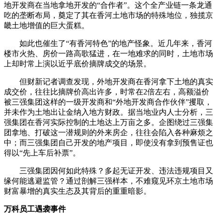
地开发商在当地拿地开发的“合作者”。这个全产业链一条龙通
吃的垄断布局，奠定了其在香河土地市场的特殊地位，独揽京
畿土地增值的巨大蛋糕。
如此也催生了“有香河特色”的地产怪象。近几年来，香河
楼市火热、房价一路高歌猛进，在一地难求的同时，土地市场
上却时常上演以近乎底价摘牌成交的场景。
但财新记者调查发现，外地开发商在香河拿下土地的真实
成交价，往往比摘牌价高出许多，时常在2倍左右，高额溢价
被三强集团这样的一级开发商和“外地开发商合作伙伴”攫取，
并未作为土地出让金纳入地方财政。据当地业内人士分析，三
强集团在香河实际控制的土地达上万亩之多。企图绕过三强集
团拿地、打破这一潜规则的外来房企，往往会陷入各种麻烦之
中；而三强集团自己开发的地产项目，即使没有拿到预售证也
得以“先上车后补票”。
三强集团因何如此特殊？多起无证开发、违法违规项目又
缘何能逃避监管？通过剖解三强样本，不难窥见环京土地市场
财富暴增的真实生态及其背后的重重暗影。
万科员工遇袭事件