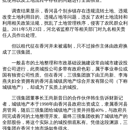
批使用以及土地流转中存在的问题进行全面彻查。
调查结果显示，香河县个别乡镇存在违规流转土地、违规
改变土地利用目的、违规占地等问题，违反了农村土地流转和
利用相关政策法规，扰乱了土地管理秩序，侵害了农民群众利
益。2011年5月23日，河北省监察厅等相关部门对九名相关责
任人员作出处理。
但以租代征在香河并未被遏制，只不过操作主体由政府换
成了三强集团。
一般县市的土地整理和市政基础设施建设常由城市建设投
资公司进行，此类城投公司多带有政府色彩，属于事业单位或
国有独资公司性质。但在香河，三强集团旗下由王尚新、李海
燕夫妇全资拥有的香河县城镇房地产综合开发有限公司（下称
城镇地产），却成为了实质上的城投。
三强集团董事长王尚新昔日的合作伙伴韩生告诉财新记
者，城镇地产本于1998年由香河县政府出资成立，隶属香河县
房管局，随后三强集团给城镇地产注资并持股40%，与政府共
同完成香河的土地整理开发。最终三强集团收购了城镇地产的
全部股份，将这个实际上的城投彻底私有。凭借这段渊源，三
强集团在香河土地市场如鱼得水。