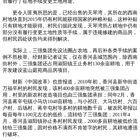
否履行了征地手续变更土地用途。
更令人匪夷所思的是，已经出售的天琴湾，其所在的西南
村地块直到2015年仍有村民能获得国家的种粮补贴，这种补贴
只有耕地才能获得。村民们据此发现，天琴湾所占耕地中仍有
部分没有履行变更土地性质等手续，属于违规修建的商品房，
但村民四处状告均未得到解决。
实际上，三强集团先设法圈占农地，再后补各类手续的案
例不胜枚举。经财新记者证实，仅在香河县城范围内，除西南
街村外，三强集团还占用淑阳镇王止务村130余亩耕地，用于
开发建设蓝山庭苑商品房项目。
财新《中国改革》也曾报道，2010年初，香河县新华街道
万福辛村的村民发现，该村400余亩耕地突然被三强集团占
用，村里的新农村改造项目也由三强集团承担；同年2月，香
河县蒋辛屯镇小马坊1048亩耕地，与小祁庄、大马坊村、六百
户村、后场村、蒋辛屯村等多村的耕地数千亩，被农民举报以
每亩每年1100元左右的低价，流转给了三强集团；2011年4
月，香河县淑阳镇孙止务村村民发现，2000多亩耕地被低价流
转给三强集团，因对价格不满而不肯签字的村民，其耕地遭强
行破坏。