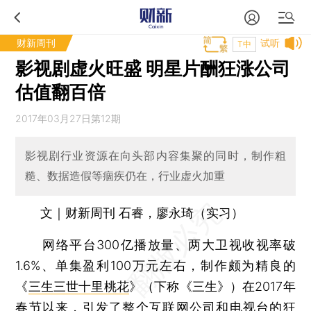
财新周刊
试听
T中
影视剧虚火旺盛 明星片酬狂涨公司
估值翻百倍
2017年03月27日第12期
影视剧行业资源在向头部内容集聚的同时，制作粗
糙、数据造假等痼疾仍在，行业虚火加重
文｜财新周刊 石睿，廖永琦（实习）
网络平台300亿播放量、两大卫视收视率破
1.6%、单集盈利100万元左右，制作颇为精良的
《
三生三世十里桃花
》（下称《三生》）在2017年
春节以来，引发了整个互联网公司和电视台的狂