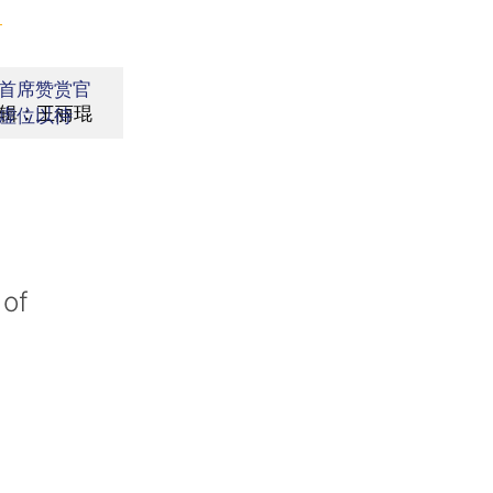
】
首席赞赏官
辑：王丽琨
虚位以待
 of