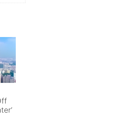
ff
nter’