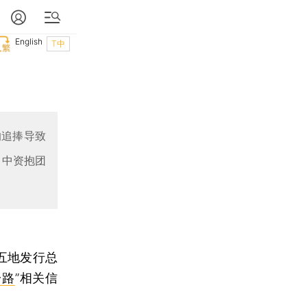
English
T中
的追捧导致
、中资抱团
五地发行总
一路
”相关信