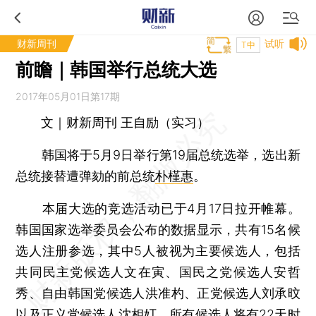
财新周刊
试听
T中
前瞻｜韩国举行总统大选
2017年05月01日第17期
文｜财新周刊 王自励（实习）
韩国将于5月9日举行第19届总统选举，选出新
总统接替遭弹劾的前总统
朴槿惠
。
本届大选的竞选活动已于4月17日拉开帷幕。
韩国国家选举委员会公布的数据显示，共有15名候
选人注册参选，其中5人被视为主要候选人，包括
共同民主党候选人文在寅、国民之党候选人安哲
秀、自由韩国党候选人洪准杓、正党候选人刘承旼
以及正义党候选人沈相奵。所有候选人将有22天时