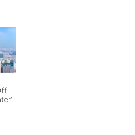
ff
nter’