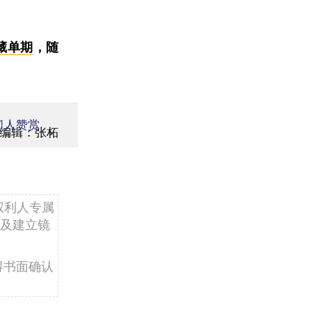
藏单期
，随
1
人赞赏
编辑：张柘
权利人专属
及建立镜
得书面确认