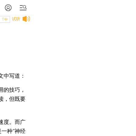
试听
T中
文中写道：
用的技巧，
读，但既要
速度。而广
是一种“神经