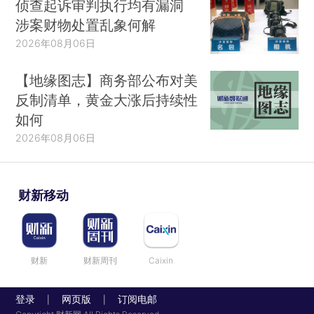
侦查起诉审判执行均有漏洞
涉案财物处置乱象何解
2026年08月06日
【地缘图志】商务部公布对美
反制清单，黄金大涨后持续性
如何
2026年08月06日
财新移动
财新
财新周刊
Caixin
登录
网页版
订阅电邮
|
|