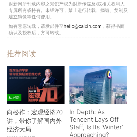
财新网所刊载内容之知识产权为财新传媒及/或相关权利人
专属所有或持有。未经许可，禁止进行转载、摘编、复制及
建立镜像等任何使用。
如有意愿转载，请发邮件至
hello@caixin.com
，获得书面
确认及授权后，方可转载。
推荐阅读
私房课
In Depth: As
向松祚：宏观经济70
Tencent Lays Off
讲，带你了解国内外
Staff, Is Its ‘Winter’
经济大局
Approaching?