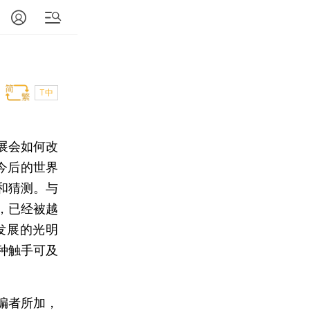
T中
展会如何改
今后的世界
和猜测。与
，已经被越
发展的光明
种触手可及
编者所加，