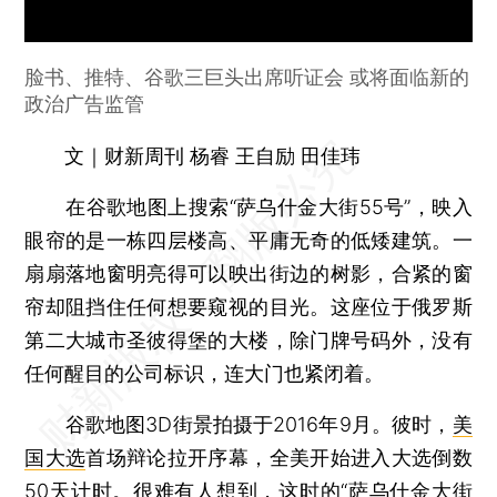
脸书、推特、谷歌三巨头出席听证会 或将面临新的
政治广告监管
文｜财新周刊 杨睿 王自励 田佳玮
在谷歌地图上搜索“萨乌什金大街55号”，映入
眼帘的是一栋四层楼高、平庸无奇的低矮建筑。一
扇扇落地窗明亮得可以映出街边的树影，合紧的窗
帘却阻挡住任何想要窥视的目光。这座位于俄罗斯
第二大城市圣彼得堡的大楼，除门牌号码外，没有
任何醒目的公司标识，连大门也紧闭着。
谷歌地图3D街景拍摄于2016年9月。彼时，
美
国大选
首场辩论拉开序幕，全美开始进入大选倒数
50天计时。很难有人想到，这时的“萨乌什金大街