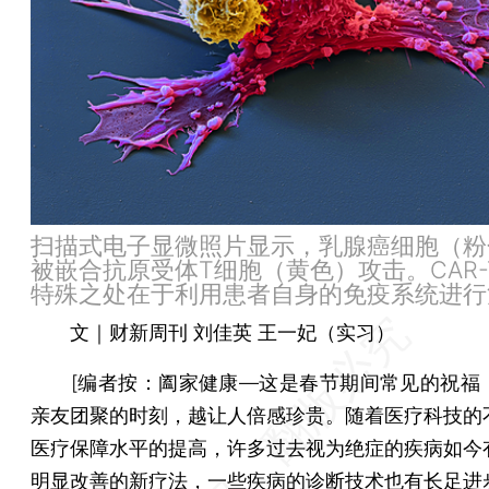
扫描式电子显微照片显示，乳腺癌细胞（粉
被嵌合抗原受体T细胞（黄色）攻击。CAR-
特殊之处在于利用患者自身的免疫系统进行
文｜财新周刊 刘佳英 王一妃（实习）
[编者按：阖家健康—这是春节期间常见的祝福
亲友团聚的时刻，越让人倍感珍贵。随着医疗科技的
医疗保障水平的提高，许多过去视为绝症的疾病如今
明显改善的新疗法，一些疾病的诊断技术也有长足进