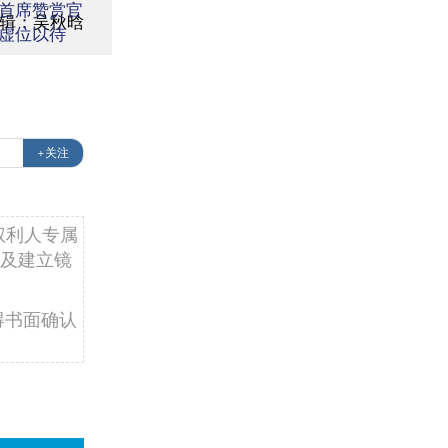
首席赞赏官
辑：吴秋晗
虚位以待
+关注
权利人专属
及建立镜
得书面确认