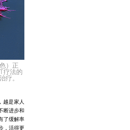
色）正
T疗法的
治疗。
，越是家人
不断进步和
有了缓解率
步，活得更