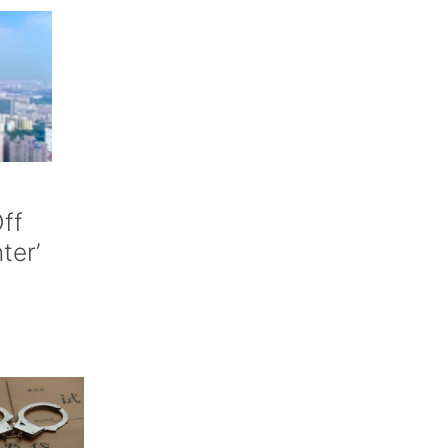
ff
nter’