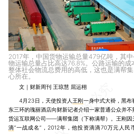
2017年，中国货物运输总量479亿吨，其
物运输总量占比高达76.8%。公路运输的成
整体社会物流总费用的高低，这也是满帮集
心所在。
文｜财新周刊 王琼慧 屈运栩
4月23日，天使投资人
王刚
一身中式大褂，黑布
东三环的瑰丽酒店向财新记者介绍一家普通公众并不
货运互联网公司——满帮集团（下称满帮）。王刚因
滴
“一战成名”，2012年，他投资滴滴70万元人