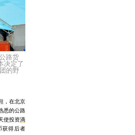
中公路货
本决定了
团的野
鞋，在北京
熟悉的公路
天使投资
滴
民币获得后者