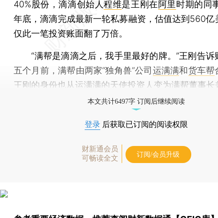
40%股份，滴滴创始人
程维
是王刚在
阿里
时期的同事
年底，滴滴完成最新一轮私募融资，估值达到560亿
仅此一笔投资账面翻了万倍。
“满帮是滴滴之后，我手里最好的牌。”王刚告诉
五个月前，满帮由两家“独角兽”公司
运满满
和
货车帮
王刚的身份也从运满满的天使投资人变为满帮董事长兼
本文共计6497字 订阅后继续阅读
登录
后获取已订阅的阅读权限
财新通会员
订阅/会员升级
可畅读全文