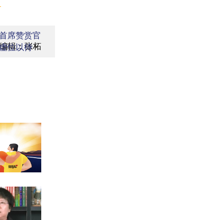
】
首席赞赏官
编辑：张柘
虚位以待