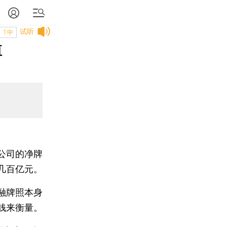
试听
T中
值
公司的净牌
几百亿元。
融牌照本身
钱来衡量。