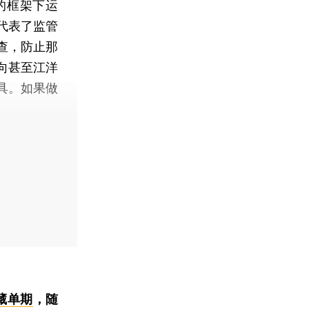
的框架下运
代表了监管
查，防止那
向甚至江洋
具。如果做
。
藏单期
，随