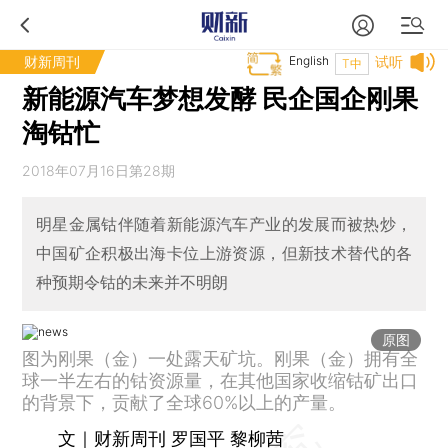
财新周刊
English
试听
T中
新能源汽车梦想发酵 民企国企刚果
淘钴忙
2018年07月16日第28期
明星金属钴伴随着新能源汽车产业的发展而被热炒，
中国矿企积极出海卡位上游资源，但新技术替代的各
种预期令钴的未来并不明朗
原图
图为刚果（金）一处露天矿坑。刚果（金）拥有全
球一半左右的钴资源量，在其他国家收缩钴矿出口
的背景下，贡献了全球60%以上的产量。
文｜财新周刊 罗国平 黎柳茜