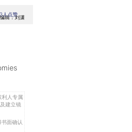
3
人点赞
编辑：刘潇
omies
权利人专属
及建立镜
得书面确认