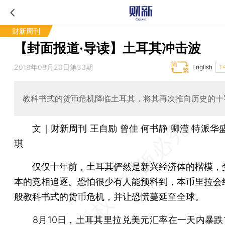
财新周刊
【封面报道·导读】土耳其冲击波
2018年08月20日第33期
English
T
教科书式的货币危机降临土耳其，将其再次推向历史的十
文｜财新周刊 王自励 曾佳 何书静 卿滢 特派华
琪
仅仅十年前，土耳其俨然是新兴经济体的楷模，
本的竞相追逐。恐怕很少有人能预料到，本币里拉会
般教科书式的货币危机，并让恐慌蔓延至全球。
8月10日，土耳其里拉兑美元汇率在一天内暴跌1