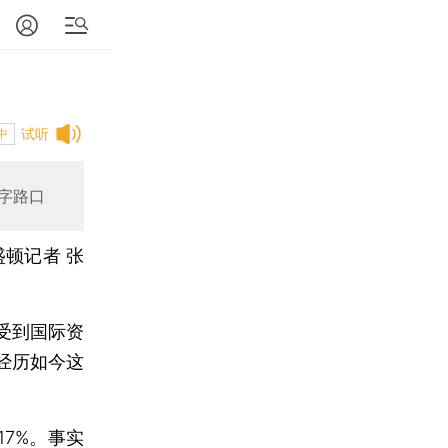
试听
中
字路口
盛顿记者 张
受到国际资
经历如今这
7%。事实