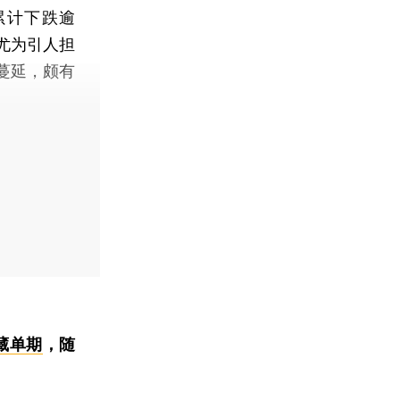
累计下跌逾
尤为引人担
蔓延，颇有
藏单期
，随