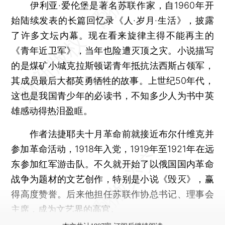
伊利亚·爱伦堡是著名苏联作家，自1960年开
始陆续发表的长篇回忆录《人·岁月·生活》，披露
了许多文坛内幕。现在看来旋律主得不能再主的
《青年近卫军》，当年也险遭灭顶之灾。小说描写
的是煤矿小城克拉斯顿诺青年抵抗法西斯占领军，
其成员最后大都英勇牺牲的故事。上世纪50年代，
这也是我国青少年的必读书，不知多少人为书中英
雄感动得热泪盈眶。
作者法捷耶夫十月革命前就接近布尔什维克并
参加革命活动，1918年入党，1919年至1921年在远
东参加红军游击队。不久就开始了以俄国国内革命
战争为题材的文艺创作，特别是小说《毁灭》，赢
得高度赞誉。后来他担任苏联作协总书记、理事会
主席，成为文艺界的高官。