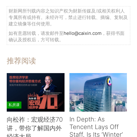
财新网所刊载内容之知识产权为财新传媒及/或相关权利人
专属所有或持有。未经许可，禁止进行转载、摘编、复制及
建立镜像等任何使用。
如有意愿转载，请发邮件至
hello@caixin.com
，获得书面
确认及授权后，方可转载。
推荐阅读
私房课
In Depth: As
向松祚：宏观经济70
Tencent Lays Off
讲，带你了解国内外
Staff, Is Its ‘Winter’
经济大局