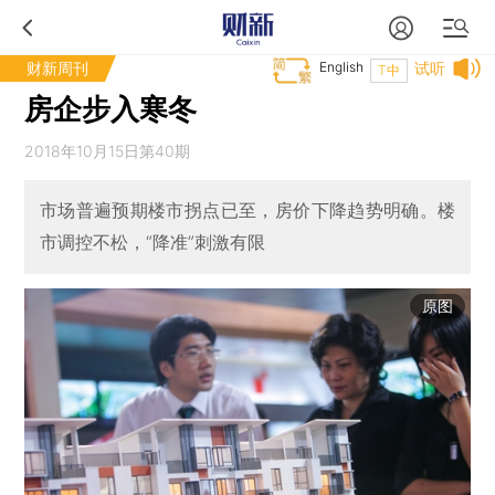
财新周刊
English
试听
T中
房企步入寒冬
2018年10月15日第40期
市场普遍预期楼市拐点已至，房价下降趋势明确。楼
市调控不松，“降准”刺激有限
原图