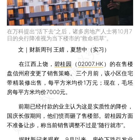
在万科提出“活下去”之后，诸多房地产人士将10月7
日的央行降准视为当下楼市的“救命稻草”。
文｜财新周刊 王婧，夏慧中（实习）
在江西上饶，
碧桂园
（
02007.HK
）的在售楼
盘信州府变更了销售策略。三个月前，该小区住宅
带精装修出售，每平方米均价1万元；现在，毛坯
房每平方米均价7000元。
前期已经付款的业主认为这是实质性的降价，
国庆长假期间，他们愤而砸了售楼部。碧桂园方面
不准备让步，称当前销售调整不过是“随行就市”。
据财新记者观察，9月以来，房价下跌引发业