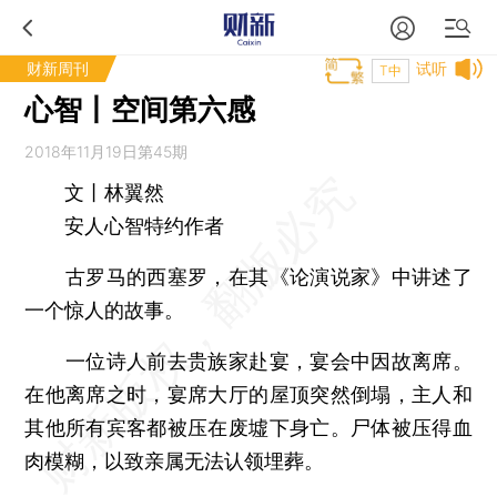
财新周刊
试听
T中
心智丨空间第六感
2018年11月19日第45期
文丨林翼然
安人心智特约作者
古罗马的西塞罗，在其《论演说家》中讲述了
一个惊人的故事。
一位诗人前去贵族家赴宴，宴会中因故离席。
在他离席之时，宴席大厅的屋顶突然倒塌，主人和
其他所有宾客都被压在废墟下身亡。尸体被压得血
肉模糊，以致亲属无法认领埋葬。