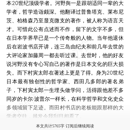
本20世纪顶级学者。河野舆一是跟胡适同一辈的大
学者，哲学造诣颇深。他翻译过普鲁塔克、莱布尼
茨、柏格森乃至显克微支的著作，被人称为语言天
才。可惜此公有点述而不作，留下的文字不多，但
在日本学界早已是一个传奇般的人物。当年他退休
后在岩波书店开讲，连三岛由纪夫和前几年去世的
大评论家加藤周一都去听过课。去世时，他的好友
说河野没有专心写自己的著作是日本文化的巨大损
失。而下村寅太郎在著述上更是了得。身为20世纪
日本最有独创性的哲学家、西田几多郎的著名弟
子，下村寅太郎一生埋头做学问，活得跟他差不多
同岁的卡尔·波普尔一样长，在科学哲学和文化史众
多领域留下足迹。而田村书店的老板能跟那样的大
学者交往，越发令我刮目相看了。
本文共计5765字 订阅后继续阅读