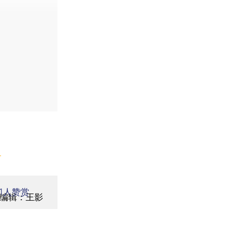
】
1
人赞赏
编辑：王影