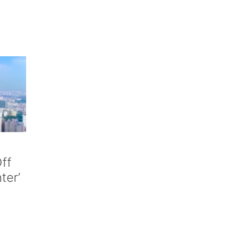
ff
nter’