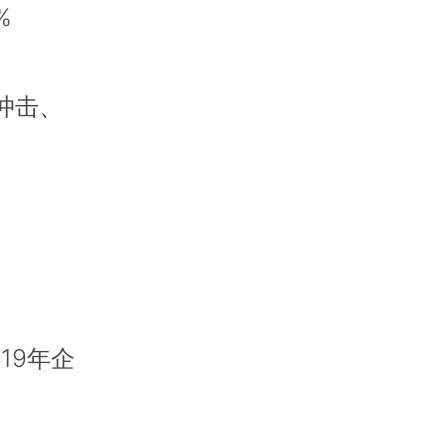
%
冲击、
19年企