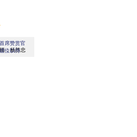
】
首席赞赏官
辑：杨胜忠
虚位以待