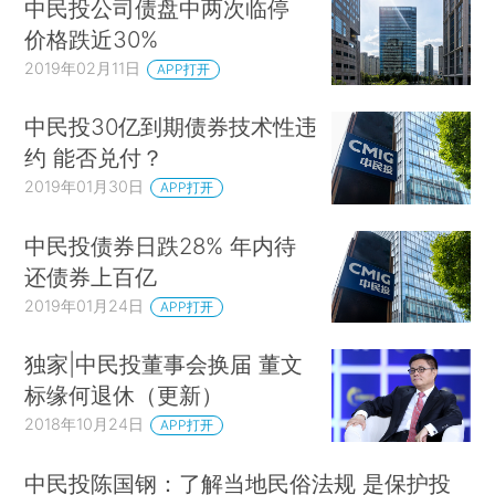
中民投公司债盘中两次临停
价格跌近30%
2019年02月11日
APP打开
中民投30亿到期债券技术性违
约 能否兑付？
2019年01月30日
APP打开
中民投债券日跌28% 年内待
还债券上百亿
2019年01月24日
APP打开
独家|中民投董事会换届 董文
标缘何退休（更新）
2018年10月24日
APP打开
中民投陈国钢：了解当地民俗法规 是保护投