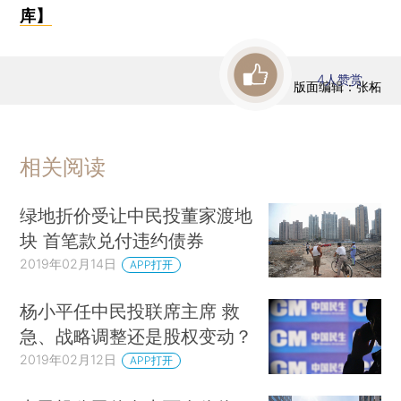
库】
4
人赞赏
版面编辑：张柘
相关阅读
绿地折价受让中民投董家渡地
块 首笔款兑付违约债券
2019年02月14日
APP打开
杨小平任中民投联席主席 救
急、战略调整还是股权变动？
2019年02月12日
APP打开