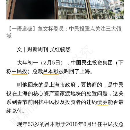
【一语道破】董文标委员：中民投重点关注三大领
域
文｜财新周刊 吴红毓然
大年初一（2月5日），中国民生投资集团（下
称
中民投
）总裁
吕本献
被叫回了上海。
叫他回来的是上海市政府，要协商的，是中民
投在上海的核心资产董家渡地块的处置问题，这关
系到春节前困扰中民投及投资者的违约
债券
能否最
终兑付。
现年53岁的吕本献于2018年8月出任中民投总