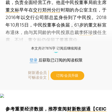
裁，负责全面经营工作。他是中民投董事局前主席
董文标
早年在
交行郑州分行
时期的办公室主任，于
2016年以交行公司部总监身份到了中民投。2018
年10月15日，中民投董事会换届，61岁的董文标宣
布退休，由与其同龄的中民投原总裁
李怀珍
接任主
席。不过，董文标仍保留了董事席位。
本文共计7876字 订阅后继续阅读
登录
后获取已订阅的阅读权限
财新通会员
订阅/会员升级
可畅读全文
参考重要经济数据，推荐查阅
财新数据通【CEIC