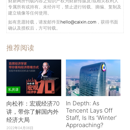
财新网所刊载内容之知识产权为财新传媒及/或相关权利人
专属所有或持有。未经许可，禁止进行转载、摘编、复制及
建立镜像等任何使用。
如有意愿转载，请发邮件至
hello@caixin.com
，获得书面
确认及授权后，方可转载。
推荐阅读
私房课
In Depth: As
向松祚：宏观经济70
Tencent Lays Off
讲，带你了解国内外
Staff, Is Its ‘Winter’
经济大局
Approaching?
2022年04月06日