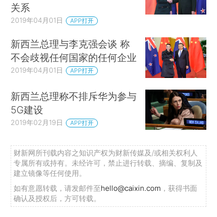
关系
2019年04月01日
APP打开
新西兰总理与李克强会谈 称
不会歧视任何国家的任何企业
2019年04月01日
APP打开
新西兰总理称不排斥华为参与
5G建设
2019年02月19日
APP打开
财新网所刊载内容之知识产权为财新传媒及/或相关权利人
专属所有或持有。未经许可，禁止进行转载、摘编、复制及
建立镜像等任何使用。
如有意愿转载，请发邮件至
hello@caixin.com
，获得书面
确认及授权后，方可转载。